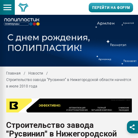
ПЕРЕЙТИ НА ФОРУМ
Продажа готового бизн
производство SPC лам
цикла
29.07.2026 ФРП помог 
заводу пластмасс" зах
ППЭ
Главная
Новости
Помощь в подборе мат
Строительство завода "Русвинил" в Нижегородской области начнётся
Вакуум-формовочные 
в июле 2010 года
ближайшее подмосковье
Подмосковье, Москва
28.07.2026 Автоматиза
первый план в перераб
пластмасс
Строительство завода
28.07.2026 "Техноникол
"Русвинил" в Нижегородской
ситуацией на строител