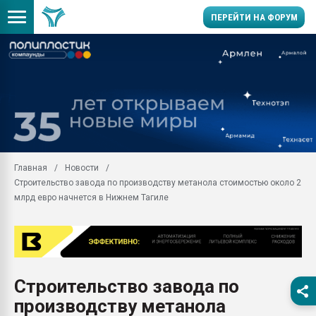
ПЕРЕЙТИ НА ФОРУМ
Продажа готового бизн
производство SPC лам
цикла
29.07.2026 ФРП помог 
заводу пластмасс" зах
ППЭ
Главная
Новости
Помощь в подборе мат
Строительство завода по производству метанола стоимостью около 2
Вакуум-формовочные 
млрд евро начнется в Нижнем Тагиле
ближайшее подмосковье
Подмосковье, Москва
28.07.2026 Автоматиза
первый план в перераб
пластмасс
Строительство завода по
28.07.2026 "Техноникол
производству метанола
ситуацией на строител