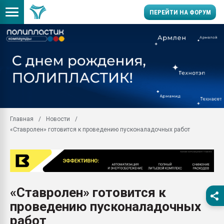
ПЕРЕЙТИ НА ФОРУМ
Продажа готового бизн
производство SPC лам
цикла
29.07.2026 ФРП помог 
заводу пластмасс" зах
ППЭ
Главная
Новости
Помощь в подборе мат
«Ставролен» готовится к проведению пусконаладочных работ
Вакуум-формовочные 
ближайшее подмосковье
Подмосковье, Москва
28.07.2026 Автоматиза
первый план в перераб
«Ставролен» готовится к
пластмасс
проведению пусконаладочных
28.07.2026 "Техноникол
ситуацией на строител
работ