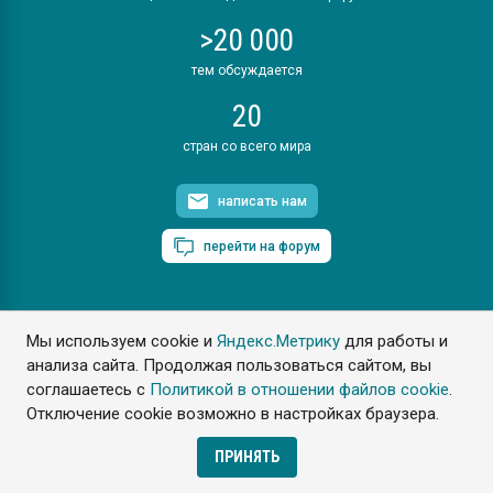
>20 000
тем обсуждается
20
стран со всего мира
написать нам
перейти на форум
Мы используем cookie и
Яндекс.Метрику
для работы и
ПластЭксперт © 2006. Все права защищены
анализа сайта. Продолжая пользоваться сайтом, вы
Разрешается копирование материалов сайта с обязательной
ссылкой на www.e-plastic.ru
соглашаетесь с
Политикой в отношении файлов cookie
.
Отключение cookie возможно в настройках браузера.
Разработка сайта
ПРИНЯТЬ