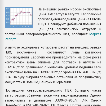
Armaloy PC/ABS-1IM че
На внешних рынках России экспортные
цены ПВХ растут в августе. Европейские
ПЕРЕЙТИ НА 
производители подняли цены на EUR90-
100/т. Планируют добиться повышения
цен для сентябрьских отгрузок и
поставщики североамериканского ПВХ, сообщает
Маркет
Репорт
.
В августе экспортные котировки растут на внешних рынках
ПВХ, исключение составляют лишь китайские
производители. Европейские производители на фоне роста
контрактной цены этилена для поставок в августе на
EUR140/т по сравнению с июльским уровнем подняли свои
экспортные цены на EUR90-100/т до уровня EUR 760 – 820/т,
FCA. На руку сыграли плановые остановки на профилактику
мощностей в Польше, Венгрии и Германии.
Поставщики североамериканского ПВХ большую часть
августовских объемов также уже законтрактовали. Сделки
заключались в диапазоне USD940–960/т, CFR Санкт-
Петербург, и USD940–960/т, CIF Одесса. Поставщики смолы