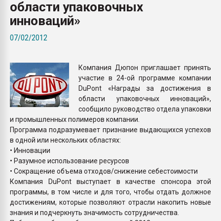
области упаковочных
Armaloy PC/ABS-1IM че
инноваций»
ПЕРЕЙТИ НА 
07/02/2012
Компания Дюпон приглашает принять
участие в 24-ой программе компании
DuPont «Награды за достижения в
области упаковочных инноваций»,
сообщило руководство отдела упаковки
и промышленных полимеров компании.
Программа подразумевает признание выдающихся успехов
в одной или нескольких областях:
• Инновации
• Разумное использование ресурсов
• Сокращение объема отходов/снижение себестоимости
Компания DuPont выступает в качестве спонсора этой
программы, в том числе и для того, чтобы отдать должное
достижениям, которые позволяют отрасли накопить новые
знания и подчеркнуть значимость сотрудничества.