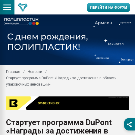
ПЕРЕЙТИ НА ФОРУМ
Помощь в подборе мат
Вакуум-формовочные 
ближайшее подмосковье
Подмосковье, Москва
28.07.2026 Автоматиза
первый план в перераб
Главная
Новости
пластмасс
Стартует программа DuPont «Награды за достижения в области
28.07.2026 "Техноникол
упаковочных инноваций»
ситуацией на строител
Всё, что касается выду
бутылок
Материал поверхности 
вакуумного формовани
Стартует программа DuPont
«Награды за достижения в
Продам отходы Компо
поликарбоната и АБС-п