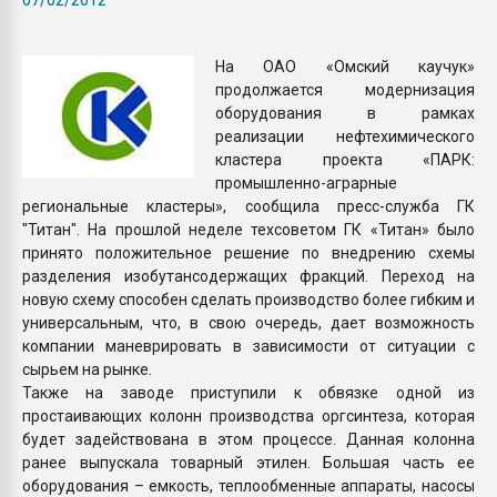
Всё, что касается выду
бутылок
На ОАО «Омский каучук»
продолжается модернизация
ПЕРЕЙТИ НА 
оборудования в рамках
реализации нефтехимического
кластера проекта «ПАРК:
промышленно-аграрные
региональные кластеры», сообщила пресс-служба ГК
"Титан". На прошлой неделе техсоветом ГК «Титан» было
принято положительное решение по внедрению схемы
разделения изобутансодержащих фракций. Переход на
новую схему способен сделать производство более гибким и
универсальным, что, в свою очередь, дает возможность
компании маневрировать в зависимости от ситуации с
сырьем на рынке.
Также на заводе приступили к обвязке одной из
простаивающих колонн производства оргсинтеза, которая
будет задействована в этом процессе. Данная колонна
ранее выпускала товарный этилен. Большая часть ее
оборудования – емкость, теплообменные аппараты, насосы