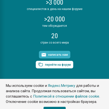
>3 000
специалистов в день на нашем форуме
>20 000
тем обсуждается
20
стран со всего мира
написать нам
перейти на форум
Мы используем cookie и
Яндекс.Метрику
для работы и
ПластЭксперт © 2006. Все права защищены
анализа сайта. Продолжая пользоваться сайтом, вы
Разрешается копирование материалов сайта с обязательной
ссылкой на www.e-plastic.ru
соглашаетесь с
Политикой в отношении файлов cookie
.
Отключение cookie возможно в настройках браузера.
Разработка сайта