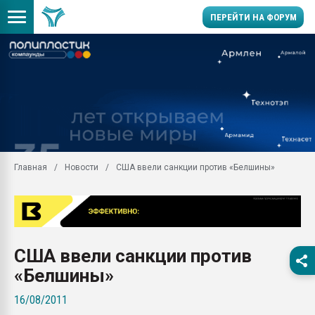
ПЕРЕЙТИ НА ФОРУМ
Продажа готового бизн
производство SPC лам
цикла
29.07.2026 ФРП помог 
заводу пластмасс" зах
ППЭ
Главная
Новости
США ввели санкции против «Белшины»
Помощь в подборе мат
Вакуум-формовочные 
ближайшее подмосковье
Подмосковье, Москва
28.07.2026 Автоматиза
США ввели санкции против
первый план в перераб
пластмасс
«Белшины»
28.07.2026 "Техноникол
16/08/2011
ситуацией на строител