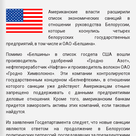
Всё, что касается выду
бутылок
Американские власти расширили
список экономических санкций в
отношении руководства Белоруссии,
ПЕРЕЙТИ НА 
которые коснулись четырех
белорусских государственных
предприятий, в том числе и ОАО «Белшина».
Помимо «Белшины» в список госдепа США вошли
производитель удобрений «Гродно Азот»,
нефтепереработчик «Нафтан» и производитель волокон ОАО
«Гродно Химволокно». Эти компании контролируются
государственным концерном «Белнефтехим», в отношении
которого санкции уже действуют. Американцам отныне
запрещено поддерживать с данными предприятиями
деловые отношения. Кроме того, американским банкам
придется заморозить активы этих компаний, если таковые
найдутся.
Из заявления Госдепартамента следует, что новые санкции
являются ответом на продолжение в Белоруссии
политических репрессий, последовавших за президентскими