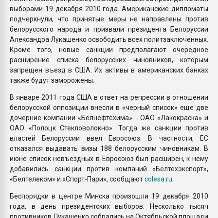
выборами 19 декабря 2010 года. Американские дипломаты
подчеркнули, что принятые меры не направлены против
белорусского народа и призвали президента Белоруссии
Александра Лукашенко освободить всех политзаключенных.
Кроме того, новые санкции предполагают очередное
расширение списка белорусских чиновников, которым
запрещен въезд в США. Их активы в американских банках
также будут заморожены.
В январе 2011 года США в ответ на репрессии в отношении
белорусской оппозиции внесли в «черный список» еще две
дочерние компании «Белнефтехима» - ОАО «Лакокраска» и
ОАО «Полоцк Стекловолокно». Тогда же санкции против
властей Белоруссии ввел Евросоюз. В частности, ЕС
отказался выдавать визы 188 белорусским чиновникам. В
июне список невъездных в Евросоюз был расширен, к нему
добавились санкции против компаний «Белтехэкспорт»,
«Белтелеком» и «Спорт-Пари», сообщают
colesa.ru
.
Беспорядки в центре Минска произошли 19 декабря 2010
года, в день президентских выборов. Несколько тысяч
противников Лукашенко собрались на Октябрьской площади