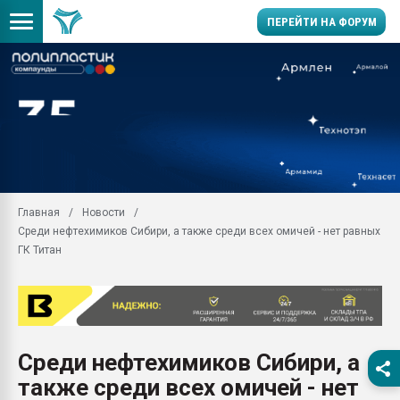
ПЕРЕЙТИ НА ФОРУМ
Продажа готового бизн
производство SPC лам
цикла
29.07.2026 ФРП помог 
заводу пластмасс" зах
ППЭ
Главная
Новости
Помощь в подборе мат
Среди нефтехимиков Сибири, а также среди всех омичей - нет равных
Вакуум-формовочные 
ГК Титан
ближайшее подмосковье
Подмосковье, Москва
28.07.2026 Автоматиза
первый план в перераб
пластмасс
Среди нефтехимиков Сибири, а
28.07.2026 "Техноникол
также среди всех омичей - нет
ситуацией на строител