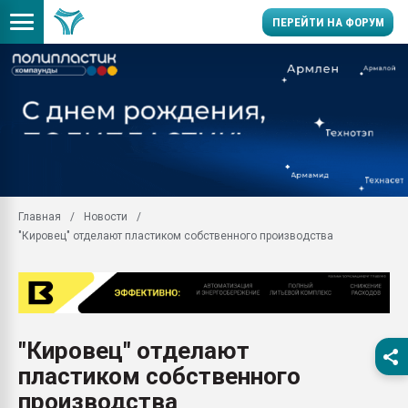
ПЕРЕЙТИ НА ФОРУМ
Помощь в подборе мат
Вакуум-формовочные 
ближайшее подмосковье
Подмосковье, Москва
28.07.2026 Автоматиза
первый план в перераб
Главная
Новости
пластмасс
"Кировец" отделают пластиком собственного производства
28.07.2026 "Техноникол
ситуацией на строител
Всё, что касается выду
бутылок
"Кировец" отделают
Материал поверхности 
вакуумного формовани
пластиком собственного
Продам отходы Компо
производства
поликарбоната и АБС-п