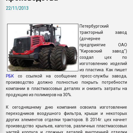
Armaloy PC/ABS-1IM че
22/11/2013
ПЕРЕЙТИ НА 
Петербургский
тракторный завод
(дочернее
предприятие ОАО
"Кировский завод")
создал цех по
изготовлению изделий
из пластика. Как пишет
РБК
со ссылкой на сообщение пресс-службы завода,
производство должно полностью покрыть потребности
компании в пластмассовых деталях и снизить затраты на
продукцию из полимеров на 30%.
К сегодняшнему дню компания освоила изготовление
переходников воздушного фильтра, крыши и некоторых
других элементов отделки тракторов. В 2014г. цех начнет
производство крыльев, капотов, различных пластмассовых
частей корпуса и сложных деталей внутренней отделки