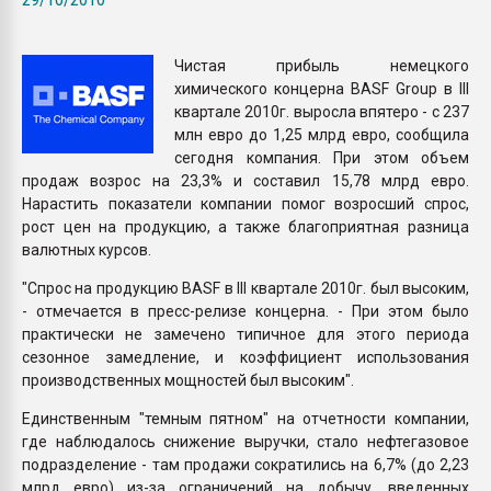
Armaloy PC/ABS-1IM че
Чистая прибыль немецкого
ПЕРЕЙТИ НА 
химического концерна BASF Group в III
квартале 2010г. выросла впятеро - с 237
млн евро до 1,25 млрд евро, сообщила
сегодня компания. При этом объем
продаж возрос на 23,3% и составил 15,78 млрд евро.
Нарастить показатели компании помог возросший спрос,
рост цен на продукцию, а также благоприятная разница
валютных курсов.
"Спрос на продукцию BASF в III квартале 2010г. был высоким,
- отмечается в пресс-релизе концерна. - При этом было
практически не замечено типичное для этого периода
сезонное замедление, и коэффициент использования
производственных мощностей был высоким".
Единственным "темным пятном" на отчетности компании,
где наблюдалось снижение выручки, стало нефтегазовое
подразделение - там продажи сократились на 6,7% (до 2,23
млрд евро) из-за ограничений на добычу, введенных