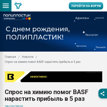
ПЕРЕЙТИ НА ФОРУМ
Помощь в подборе мат
Вакуум-формовочные 
ближайшее подмосковье
Подмосковье, Москва
28.07.2026 Автоматиза
первый план в перераб
Главная
Новости
пластмасс
Спрос на химию помог BASF нарастить прибыль в 5 раз
28.07.2026 "Техноникол
ситуацией на строител
Всё, что касается выду
бутылок
Спрос на химию помог BASF
Материал поверхности 
вакуумного формовани
нарастить прибыль в 5 раз
Продам отходы Компо
29/10/2010
поликарбоната и АБС-п