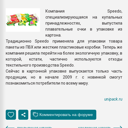
Всё, что касается выду
бутылок
Компания Speedo,
специализирующаяся на купальных
принадлежностях, выпустила
ПЕРЕЙТИ НА 
плавательные очки в упаковке из
картона.
Традиционно Speedo применяла для упаковки товара
пакеты из ПВХ или жесткие пластиковые коробки. Теперь же
компания решила перейти на более экологичную упаковку, в
которой, кстати, частично используются отходы
текстильного производства Speedo.
Сейчас в картонной упаковке выпускается только часть
продукции, но в начале 2009 г. с новинкой смогут
познакомиться потребители по всему миру.
unipack.ru
предыдущая новость
следующая новость