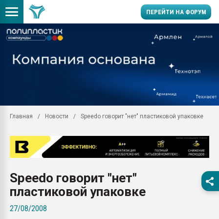
ПЕРЕЙТИ НА ФОРУМ
Продажа готового бизн
производство SPC лам
цикла
29.07.2026 ФРП помог 
заводу пластмасс" зах
ППЭ
Главная
Новости
Speedo говорит "нет" пластиковой упаковке
Помощь в подборе мат
Вакуум-формовочные 
ближайшее подмосковье
Подмосковье, Москва
28.07.2026 Автоматиза
Speedo говорит "нет"
первый план в перераб
пластмасс
пластиковой упаковке
28.07.2026 "Техноникол
27/08/2008
ситуацией на строител