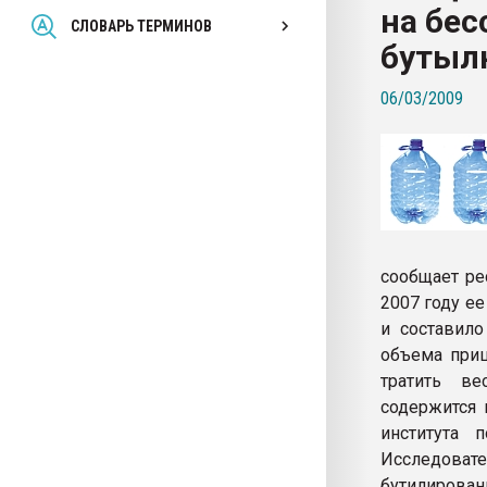
на бе
Всё, что касается выду
СЛОВАРЬ ТЕРМИНОВ
бутылок
бутыл
06/03/2009
ПЕРЕЙТИ НА 
сообщает ре
2007 году е
и составил
объема приш
тратить ве
содержится 
института 
Исследовате
бутилирова