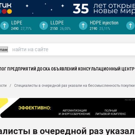
LDPE
LLDPE
HDPE injection
2490
27,71%
2150
26,05%
2190
25,11%
еса -
ината полного
"Ижевскому
ватить рынок
ЛОГ ПРЕДПРИЯТИЙ
ДОСКА ОБЪЯВЛЕНИЙ
КОНСУЛЬТАЦИОННЫЙ ЦЕНТР
ериала
машины:
ости
Специалисты в очередной раз указали на бессмысленность покупки
, с.-в.
ция выходит на
отке
ь" довольна
листы в очередной раз указа
ьном рынке