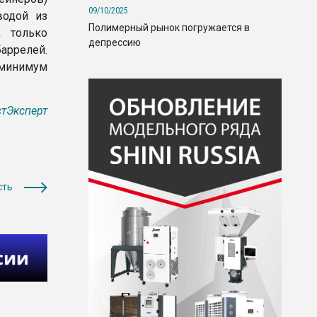
09/10/2025
водой из
Полимерный рынок погружается в
 только
депрессию
ррелей.
 минимум
тЭксперт
сть