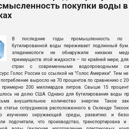
ссмысленность покупки воды в
ва ПЭТ
ках
ФОРУМ
В последние годы промышленность по в
бутилированной воды переживает подлинный бум.
эпидемиологи не обнаружили никаких меди
преимуществ этой жидкости – по крайней мере, для
стран с современными водопроводными сис
сурс Голос России со ссылкой на "Голос Америки". Тем н
е потребление выросло на 70 процентов по сравнению с 2
о примерно 200 миллиардов литров. Свыше 15 процент
лось на долю США. Однако для бутилирования воды пр
сьма внушительное количество энергии. Такое зак
в статье сотрудников расположенного в Окленде Тихоок
по изучению окружающей среды, развитию и безопа
ли подсчитали, что производство, транспортировка и
нной воды (включая изготовление пластиковых конт