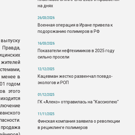
на днях
26/03/2026
Военная операция в Иране привела к
подорожанию полимеров в РФ
ыпуску
16/03/2026
 Правда,
Показатели нефтехимиков в 2025 году
цинских
сильно просели
 жителей
темами,
12/12/2025
Кацевман жестко развенчал псевдо-
е менее в
экологов и РОП
001 годом
ов этого
01/12/2025
иходится
ГК «Алеко» отправилась на "Кассиопею"
лючение
еанского
11/11/2025
сности.
Финская компания заявила о революции
 продажа
в рециклинге полимеров
ейнеров)