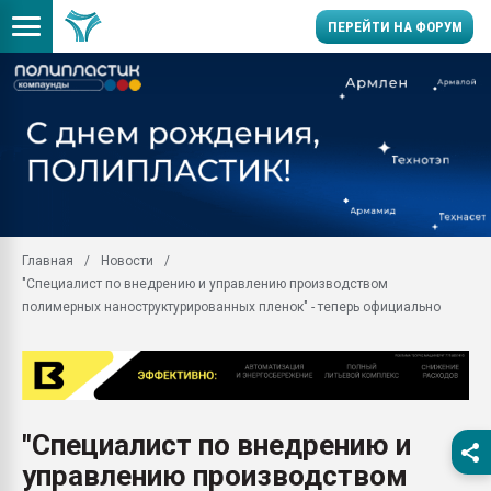
ПЕРЕЙТИ НА ФОРУМ
Помощь в подборе мат
Вакуум-формовочные 
ближайшее подмосковье
Подмосковье, Москва
28.07.2026 Автоматиза
первый план в перераб
Главная
Новости
пластмасс
"Специалист по внедрению и управлению производством
28.07.2026 "Техноникол
полимерных наноструктурированных пленок" - теперь официально
ситуацией на строител
Всё, что касается выду
бутылок
Материал поверхности 
вакуумного формовани
"Специалист по внедрению и
управлению производством
Продам отходы Компо
поликарбоната и АБС-п