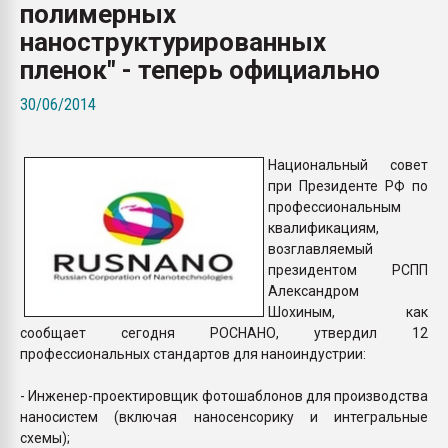
полимерных
Armaloy PC/ABS-1IM че
наноструктурированных
пленок" - теперь официально
ПЕРЕЙТИ НА 
30/06/2014
Национальный совет
при Президенте РФ по
профессиональным
квалификациям,
возглавляемый
президентом РСПП
Александром
Шохиным, как
сообщает сегодня РОСНАНО, утвердил 12
профессиональных стандартов для наноиндустрии:
- Инженер-проектировщик фотошаблонов для производства
наносистем (включая наносенсорику и интегральные
схемы);