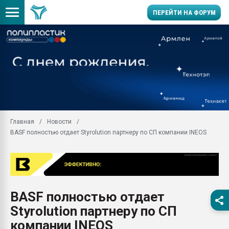
ПЕРЕЙТИ НА ФОРУМ
28.07.2026 Автоматиза
первый план в перераб
пластмасс
28.07.2026 "Техноникол
ситуацией на строител
Всё, что касается выду
Главная
Новости
бутылок
BASF полностью отдает Styrolution партнеру по СП компании INEOS
Материал поверхности 
вакуумного формовани
Продам отходы Компо
поликарбоната и АБС-п
Armaloy PC/ABS-1IM че
BASF полностью отдает
26.07.2022 "Сибирский т
Styrolution партнеру по СП
намного дороже
компании INEOS
Профильная литератур