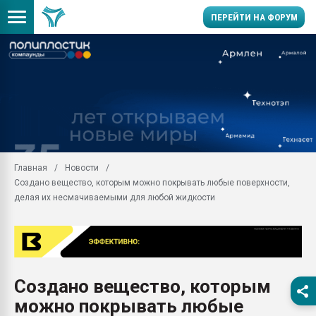
ПЕРЕЙТИ НА ФОРУМ
Продажа готового бизн
производство SPC лам
цикла
29.07.2026 ФРП помог 
заводу пластмасс" зах
ППЭ
Главная
Новости
Помощь в подборе мат
Создано вещество, которым можно покрывать любые поверхности,
Вакуум-формовочные 
делая их несмачиваемыми для любой жидкости
ближайшее подмосковье
Подмосковье, Москва
28.07.2026 Автоматиза
первый план в перераб
пластмасс
Создано вещество, которым
28.07.2026 "Техноникол
можно покрывать любые
ситуацией на строител