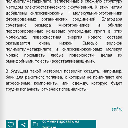
полиметилметакрилата, заплетённых в сложную структуру
методом электростатического скручивания. К этим нитям
добавлены силсесквиоксаны — молекулы-многогранники
фторированных органических соединений. Благодаря
сочетанию размера многогранников и обилию
перфторированных концевых углеродных групп в этих
молекулах, поверхностная энергия нового состава
оказывается очень низкой. Смесью волокон
полиметилметакрилата и силсесквиоксановых молекул
можно покрывать любые поверхности, делая их
омнифобными, то есть «всеотталкивающими».
В будущем такой материал позволит создать, например,
баки для ракетного топлива, к которым не прилипают его
агрессивные компоненты, или одежду, которую будет
трудно испачкать, отмечают специалисты.
strf.ru
Комментировать на
форуме