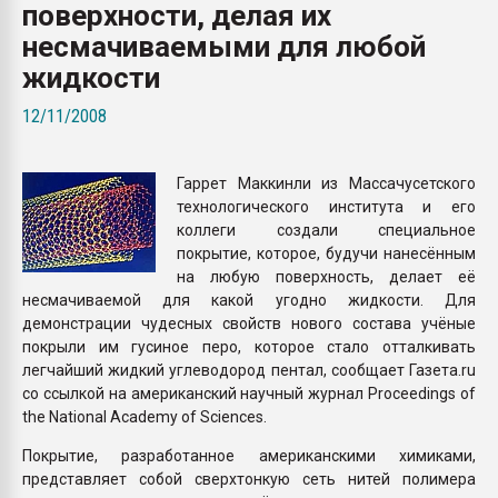
поверхности, делая их
Всё, что касается выду
бутылок
несмачиваемыми для любой
жидкости
ПЕРЕЙТИ НА 
12/11/2008
Гаррет Маккинли из Массачусетского
технологического института и его
коллеги создали специальное
покрытие, которое, будучи нанесённым
на любую поверхность, делает её
несмачиваемой для какой угодно жидкости. Для
демонстрации чудесных свойств нового состава учёные
покрыли им гусиное перо, которое стало отталкивать
легчайший жидкий углеводород пентал, сообщает Газета.ru
со ссылкой на американский научный журнал Proceedings of
the National Academy of Sciences.
Покрытие, разработанное американскими химиками,
представляет собой сверхтонкую сеть нитей полимера