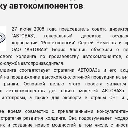
ку автокомпонентов
ва ПЭТ
ФОРУМ
27 июня 2008 года председатель совета директ
"АВТОВАЗ", генеральный директор государс
корпорации "Ростехнологии" Сергей Чемезов и п
ОАО "АВТОВАЗ" Борис Алешин объявили о пл
ового холдинга по производству автокомпонентов, 
сс-служба автопроизводителя.
олдинга соответствует стратегии АВТОВАЗа и его акц
й на продвижение высокотехнологичной продукции на вн
 рынки. Основной целью этого проекта является
ых автокомпонентов для новых моделей АВТОВАЗа 
о автопрома, а также для экспорта в страны СНГ и 
е время совместно с привлеченными консультантам
 стратегия развития холдинга. Она подразумевает моде
их и создание новых мощностей, в том числе, с инос