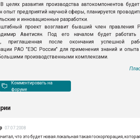
 В целях развития производства автокомпонентов будет
н опыт предприятий научной сферы, планируется проводит
льские и инновационные разработки.
штабный проект возглавит бывший член правления 
адимир Аветисян. Под его началом будет работать
в, приглашенная после окончания успешной ра
зации РАО "ЕЭС России" для применения знаний и опыта
большими производственными комплексами.
Плас
Комментировать на
форуме
рии
р
07.07.2008
читал, что это будет новая локальная такая госкорпорация, котора