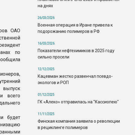
на днях
26/03/2026
Военная операция в Иране привела к
оров ОАО
подорожанию полимеров в РФ
твенной
16/03/2026
резидент
Показатели нефтехимиков в 2025 году
анах по
сильно просели
сообщила
12/12/2025
ионеров,
Кацевман жестко развенчал псевдо-
утренний
экологов и РОП
 выпуск
01/12/2025
и всего
ГК «Алеко» отправилась на "Кассиопею"
дальнего
11/11/2025
и будет
Финская компания заявила о революции
рнизацию
в рециклинге полимеров
транными