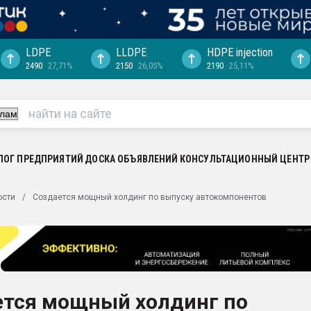
LDPE
LLDPE
HDPE injection
2490
27,71%
2150
26,05%
2190
25,11%
еса -
ината полного
"Ижевскому
ватить рынок
ЛОГ ПРЕДПРИЯТИЙ
ДОСКА ОБЪЯВЛЕНИЙ
КОНСУЛЬТАЦИОННЫЙ ЦЕНТР
ериала
машины:
ости
Создается мощный холдинг по выпуску автокомпонентов
, с.-в.
ция выходит на
отке
ь" довольна
ется мощный холдинг по
ьном рынке