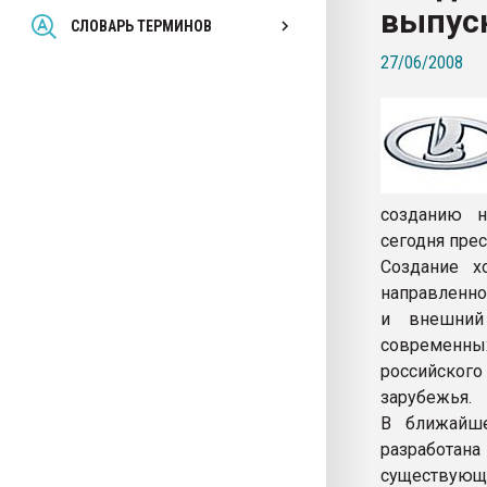
выпус
Всё, что касается выду
СЛОВАРЬ ТЕРМИНОВ
бутылок
27/06/2008
ПЕРЕЙТИ НА 
созданию н
сегодня пре
Создание х
направленно
и внешний
современн
российског
зарубежья.
В ближайше
разработана
существующ