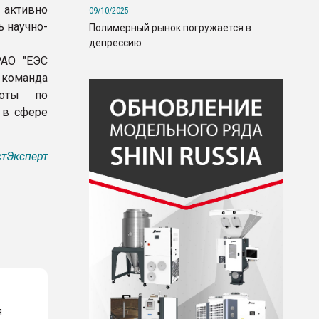
 активно
09/10/2025
ь научно-
Полимерный рынок погружается в
депрессию
РАО "ЕЭС
 команда
боты по
 в сфере
тЭксперт
я