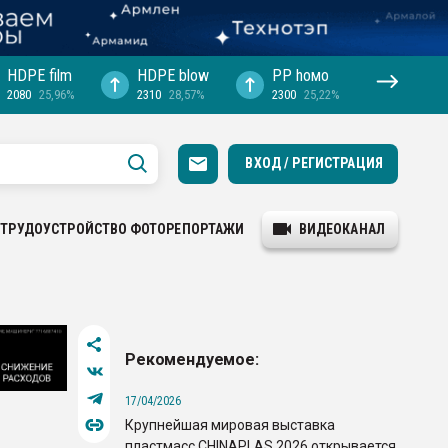
HDPE film
HDPE blow
PP hомо
2080
25,96%
2310
28,57%
2300
25,22%
ВХОД / РЕГИСТРАЦИЯ
ТРУДОУСТРОЙСТВО
ФОТОРЕПОРТАЖИ
ВИДЕОКАНАЛ
Рекомендуемое:
17/04/2026
Крупнейшая мировая выставка
пластмасс CHINAPLAS 2026 открывается