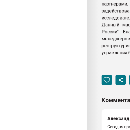
партнерами.
задействова
исследовате
Данный мас
России" Вл
менеджеро
реструктури
управления 
Коммента
Александ
Сегодня про