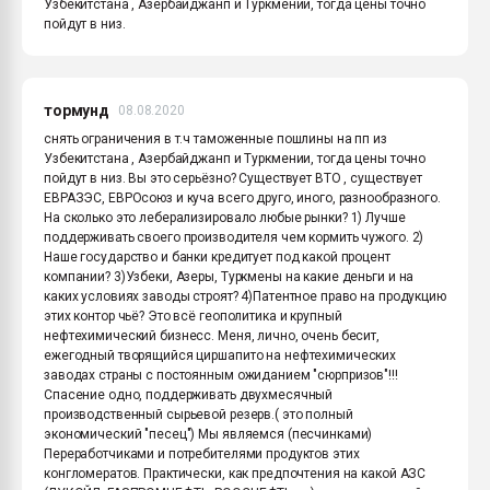
Узбекитстана , Азербайджанп и Туркмении, тогда цены точно
пойдут в низ.
тормунд
08.08.2020
снять ограничения в т.ч таможенные пошлины на пп из
Узбекитстана , Азербайджанп и Туркмении, тогда цены точно
пойдут в низ. Вы это серьёзно? Существует ВТО , существует
ЕВРАЗЭС, ЕВРОсоюз и куча всего друго, иного, разнообразного.
На сколько это леберализировало любые рынки? 1) Лучше
поддерживать своего производителя чем кормить чужого. 2)
Наше государство и банки кредитует под какой процент
компании? 3)Узбеки, Азеры, Туркмены на какие деньги и на
каких условиях заводы строят? 4)Патентное право на продукцию
этих контор чьё? Это всё геополитика и крупный
нефтехимический бизнесс. Меня, лично, очень бесит,
ежегодный творящийся циршапито на нефтехимических
заводах страны с постоянным ожиданием "сюрпризов"!!!
Спасение одно, поддерживать двухмесячный
производственный сырьевой резерв.( это полный
экономический "песец") Мы являемся (песчинками)
Переработчиками и потребителями продуктов этих
конгломератов. Практически, как предпочтения на какой АЗС