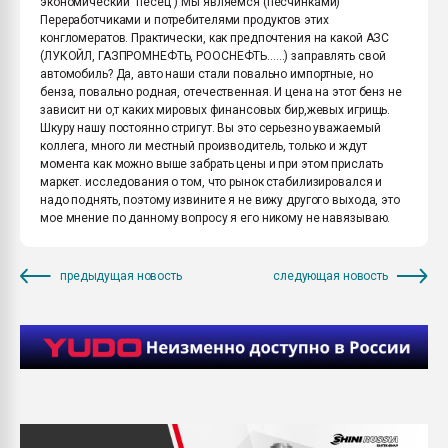
экономический "песец") Мы являемся (песчинками)
Переработчиками и потребителями продуктов этих
конгломератов. Практически, как предпочтения на какой АЗС
(ЛУКОЙЛ, ГАЗПРОМНЕФТЬ, РООСНЕФТЬ......) заправлять свой
автомобиль? Да, авто наши стали повально импортные, но
бенза, повально родная, отечественная. И цена на этот бенз не
зависит ни о,т каких мировых финансовых бир,жевых игрищь.
Шкуру нашу постоянно стригут. Вы это серьезно уважаемый
коллега, много ли местный производитель, только и ждут
момента как можно выше забрать цены и при этом прислать
маркет. исследования о том, что рынок стабилизировался и
надо поднять, поэтому извините я не вижу другого выхода, это
мое мнение по данному вопросу я его никому не навязываю.
предыдущая новость
следующая новость