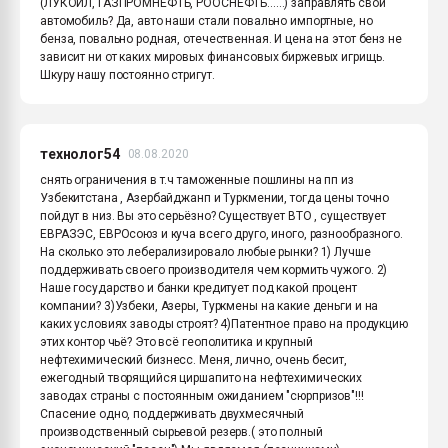
(ЛУКОЙЛ, ГАЗПРОМНЕФТЬ, РООСНЕФТЬ......) заправлять свой
автомобиль? Да, авто наши стали повально импортные, но
бенза, повально родная, отечественная. И цена на этот бенз не
зависит ни от каких мировых финансовых биржевых игрищь.
Шкуру нашу постоянно стригут.
технолог54
08.08.2020
снять ограничения в т.ч таможенные пошлины на пп из
Узбекитстана , Азербайджанп и Туркмении, тогда цены точно
пойдут в низ. Вы это серьёзно? Существует ВТО , существует
ЕВРАЗЭС, ЕВРОсоюз и куча всего друго, иного, разнообразного.
На сколько это леберализировало любые рынки? 1) Лучше
поддерживать своего производителя чем кормить чужого. 2)
Наше государство и банки кредитует под какой процент
компании? 3)Узбеки, Азеры, Туркмены на какие деньги и на
каких условиях заводы строят? 4)Патентное право на продукцию
этих контор чьё? Это всё геополитика и крупный
нефтехимический бизнесс. Меня, лично, очень бесит,
ежегодный творящийся циршапито на нефтехимических
заводах страны с постоянным ожиданием "сюрпризов"!!!
Спасение одно, поддерживать двухмесячный
производственный сырьевой резерв.( это полный