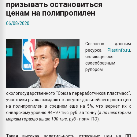
призывать остановиться
Всё, что касается выду
бутылок
ценам на полипропилен
06/08/2020
ПЕРЕЙТИ НА 
Согласно данным
ресурса
Plastinfo.ru
,
являющегося
своеобразным
рупором
окологосударственного "Союза переработчиков пластмасс",
участники рынка ожидают в августе дальнейшего роста цен
на полипропилен в среднем еще на 5%, что вернет их к
январскому уровню 94–97 тыс. руб. за тонну (
а по некоторым
маркам гораздо выше 100 тыс. руб
- прим. ПЭ).
Такая высокая волатильность отпускных цен на ПП