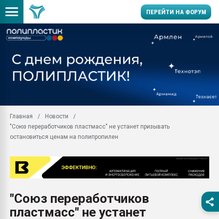
ПЕРЕЙТИ НА ФОРУМ
Продажа готового бизн
производство SPC лам
цикла
29.07.2026 ФРП помог 
заводу пластмасс" зах
ППЭ
Главная
Новости
Помощь в подборе мат
"Союз переработчиков пластмасс" не устанет призывать
Вакуум-формовочные 
остановиться ценам на полипропилен
ближайшее подмосковье
Подмосковье, Москва
28.07.2026 Автоматиза
первый план в перераб
пластмасс
"Союз переработчиков
28.07.2026 "Техноникол
пластмасс" не устанет
ситуацией на строител