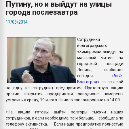
Путину, но и выйдут на улицы
Armaloy PC/ABS-1IM че
города послезавтра
ПЕРЕЙТИ НА 
17/03/2014
Сотрудники
волгоградского
«Химпрома» выйдут на
массовый митинг на
городской площади
Ленина, сообщает
сегодня «
АиФ-
Волгоград
» со ссылкой
на одну из сотрудниц предприятия. Протестную акцию
против закрытия предприятия заводчане намерены
устроить в среду, 19 марта. Начало запланировано на 14.00.
«На акцию готовы выйти полторы тысячи наших
сотрудников, а если необходимо, то и больше, – сообщила по
телефону активистка. – Если наше предприятие полностью