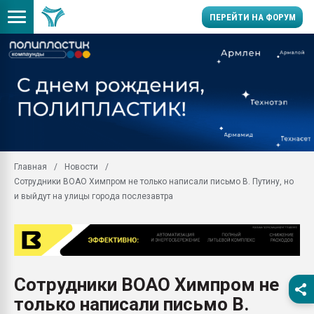
ПЕРЕЙТИ НА ФОРУМ
Помощь в подборе мат
Вакуум-формовочные 
ближайшее подмосковье
Подмосковье, Москва
28.07.2026 Автоматиза
первый план в перераб
Главная
Новости
пластмасс
Сотрудники ВОАО Химпром не только написали письмо В. Путину, но
28.07.2026 "Техноникол
и выйдут на улицы города послезавтра
ситуацией на строител
Всё, что касается выду
бутылок
Материал поверхности 
вакуумного формовани
Сотрудники ВОАО Химпром не
только написали письмо В.
Продам отходы Компо
поликарбоната и АБС-п