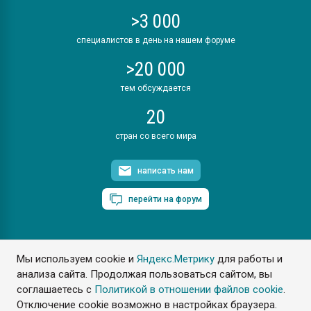
>3 000
специалистов в день на нашем форуме
>20 000
тем обсуждается
20
стран со всего мира
написать нам
перейти на форум
Мы используем cookie и
Яндекс.Метрику
для работы и
ПластЭксперт © 2006. Все права защищены
анализа сайта. Продолжая пользоваться сайтом, вы
Разрешается копирование материалов сайта с обязательной
ссылкой на www.e-plastic.ru
соглашаетесь с
Политикой в отношении файлов cookie
.
Отключение cookie возможно в настройках браузера.
Разработка сайта