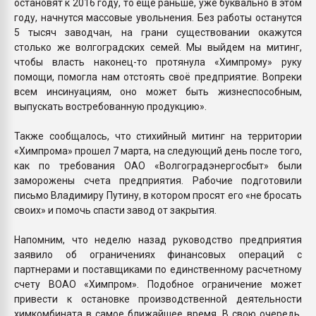
остановят к 2016 году, то ещё раньше, уже буквально в этом
году, начнутся массовые увольнения. Без работы останутся
5 тысяч заводчан, на грани существовании окажутся
столько же волгоградских семей. Мы выйдем на митинг,
чтобы власть наконец-то протянула «Химпрому» руку
помощи, помогла нам отстоять своё предприятие. Вопреки
всем инсинуациям, оно может быть жизнеспособным,
выпускать востребованную продукцию».
Также сообщалось, что стихийный митинг на территории
«Химпрома» прошел 7 марта, на следующий день после того,
как по требования ОАО «Волгоградэнергосбыт» были
заморожены счета предприятия. Рабочие подготовили
письмо Владимиру Путину, в котором просят его «не бросать
своих» и помочь спасти завод от закрытия.
Напомним, что неделю назад руководство предприятия
заявило об ограничениях финансовых операций с
партнерами и поставщиками по единственному расчетному
счету ВОАО «Химпром». Подобное ограничение может
привести к остановке производственной деятельности
химкомбината в самое ближайшее время. В свою очередь,