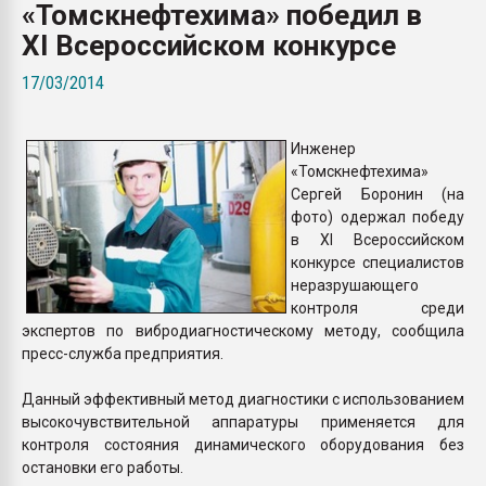
«Томскнефтехима» победил в
Всё, что касается выду
бутылок
XI Всероссийском конкурсе
17/03/2014
ПЕРЕЙТИ НА 
Инженер
«Томскнефтехима»
Сергей Боронин (на
фото) одержал победу
в XI Всероссийском
конкурсе специалистов
неразрушающего
контроля среди
экспертов по вибродиагностическому методу, сообщила
пресс-служба предприятия.
Данный эффективный метод диагностики с использованием
высокочувствительной аппаратуры применяется для
контроля состояния динамического оборудования без
остановки его работы.