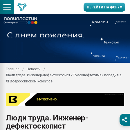
ПЕРЕЙТИ НА ФОРУМ
Продажа готового бизн
производство SPC лам
цикла
29.07.2026 ФРП помог 
заводу пластмасс" зах
ППЭ
Главная
Новости
Помощь в подборе мат
Люди труда. Инженер-дефектоскопист «Томскнефтехима» победил в
Вакуум-формовочные 
XI Всероссийском конкурсе
ближайшее подмосковье
Подмосковье, Москва
28.07.2026 Автоматиза
первый план в перераб
пластмасс
Люди труда. Инженер-
28.07.2026 "Техноникол
дефектоскопист
ситуацией на строител