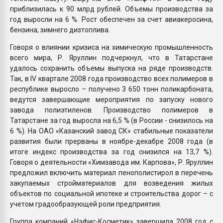
приблизилась к 90 млрд рублей. Объемы производства за
год выросли на 6 %. Рост обеспечен за счет авиакеросина,
бензина, зимнего дизтоплива.
Говоря о влиянии кризиса на химическую промышленность
всего мира, Р. Яруллин подчеркнул, что в Татарстане
удалось сохранить объемы выпуска на ряде производств.
Так, в IV квартале 2008 года производство всех полимеров в
республике выросло – получено 3 650 тонн поликарбоната,
ведутся завершающие мероприятия по запуску нового
завода полиэтиленов. Производство полимеров в
Татарстане за год выросла на 6,5 % (в России - снизилось на
6 %). На ОАО «Казанский завод СК» стабильные показатели
развития были прерваны в ноябре-декабре 2008 года (в
итоге индекс производства за год снизился на 13,7 %).
Говоря о деятельности «Химзавода им. Карпова», Р. Яруллин
предложил включить материал пенополистирол в перечень
закупаемых стройматериалов для возведения жилых
объектов по социальной ипотеке и строительства дорог – с
учетом градообразующей роли предприятия.
Группа компаний «Нэфис-Косметик» завершила 2008 год с