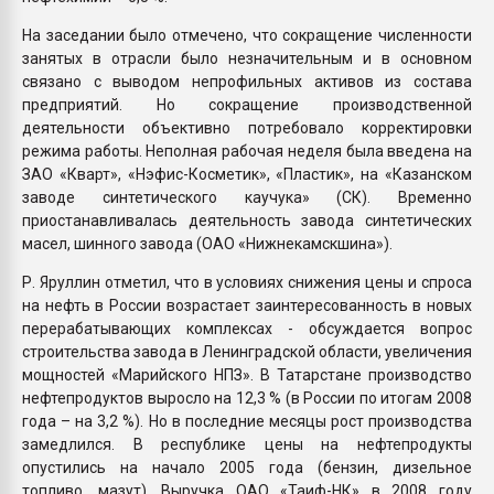
На заседании было отмечено, что сокращение численности
занятых в отрасли было незначительным и в основном
связано с выводом непрофильных активов из состава
предприятий. Но сокращение производственной
деятельности объективно потребовало корректировки
режима работы. Неполная рабочая неделя была введена на
ЗАО «Кварт», «Нэфис-Косметик», «Пластик», на «Казанском
заводе синтетического каучука» (СК). Временно
приостанавливалась деятельность завода синтетических
масел, шинного завода (ОАО «Нижнекамскшина»).
Р. Яруллин отметил, что в условиях снижения цены и спроса
на нефть в России возрастает заинтересованность в новых
перерабатывающих комплексах - обсуждается вопрос
строительства завода в Ленинградской области, увеличения
мощностей «Марийского НПЗ». В Татарстане производство
нефтепродуктов выросло на 12,3 % (в России по итогам 2008
года – на 3,2 %). Но в последние месяцы рост производства
замедлился. В республике цены на нефтепродукты
опустились на начало 2005 года (бензин, дизельное
топливо, мазут). Выручка ОАО «Таиф-НК» в 2008 году