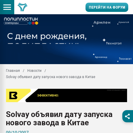
ПЕРЕЙТИ НА ФОРУМ
Помощь в подборе мат
Вакуум-формовочные 
ближайшее подмосковье
Подмосковье, Москва
28.07.2026 Автоматиза
первый план в перераб
Главная
Новости
пластмасс
Solvay объявил дату запуска нового завода в Китае
28.07.2026 "Техноникол
ситуацией на строител
Всё, что касается выду
бутылок
Solvay объявил дату запуска
Материал поверхности 
вакуумного формовани
нового завода в Китае
Продам отходы Компо
09/10/2007
поликарбоната и АБС-п