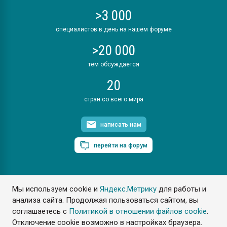
>3 000
специалистов в день на нашем форуме
>20 000
тем обсуждается
20
стран со всего мира
написать нам
перейти на форум
Мы используем cookie и
Яндекс.Метрику
для работы и
ПластЭксперт © 2006. Все права защищены
анализа сайта. Продолжая пользоваться сайтом, вы
Разрешается копирование материалов сайта с обязательной
ссылкой на www.e-plastic.ru
соглашаетесь с
Политикой в отношении файлов cookie
.
Отключение cookie возможно в настройках браузера.
Разработка сайта