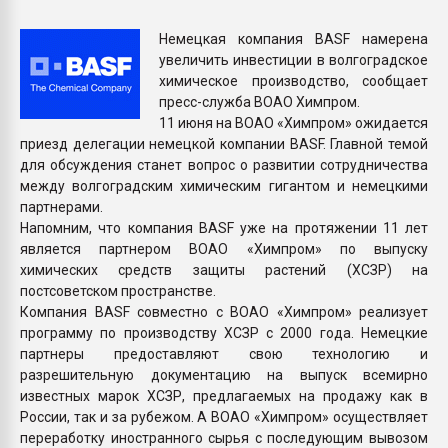
Всё, что касается выду
бутылок
Немецкая компания BASF намерена
увеличить инвестиции в волгоградское
химическое производство, сообщает
ПЕРЕЙТИ НА 
пресс-служба ВОАО Химпром.
11 июня на ВОАО «Химпром» ожидается
приезд делегации немецкой компании BASF. Главной темой
для обсуждения станет вопрос о развитии сотрудничества
между волгоградским химическим гигантом и немецкими
партнерами.
Напомним, что компания BASF уже на протяжении 11 лет
является партнером ВОАО «Химпром» по выпуску
химических средств защиты растений (ХСЗР) на
постсоветском пространстве.
Компания BASF совместно с ВОАО «Химпром» реализует
программу по производству ХСЗР с 2000 года. Немецкие
партнеры предоставляют свою технологию и
разрешительную документацию на выпуск всемирно
известных марок ХСЗР, предлагаемых на продажу как в
России, так и за рубежом. А ВОАО «Химпром» осуществляет
переработку иностранного сырья с последующим вывозом