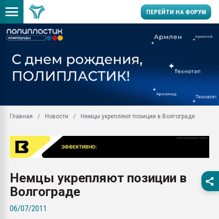
ПЕРЕЙТИ НА ФОРУМ
Продажа готового бизн
производство SPC лам
цикла
29.07.2026 ФРП помог 
заводу пластмасс" зах
ППЭ
Главная
Новости
Немцы укрепляют позиции в Волгограде
Помощь в подборе мат
Вакуум-формовочные 
ближайшее подмосковье
Подмосковье, Москва
28.07.2026 Автоматиза
Немцы укрепляют позиции в
первый план в перераб
пластмасс
Волгограде
28.07.2026 "Техноникол
06/07/2011
ситуацией на строител