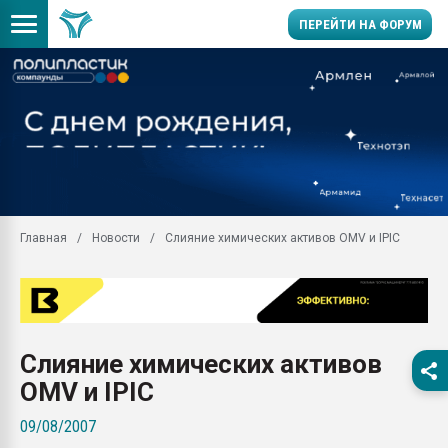
ПЕРЕЙТИ НА ФОРУМ
Продажа готового бизн
производство SPC лам
цикла
29.07.2026 ФРП помог 
заводу пластмасс" зах
ППЭ
Главная
Новости
Слияние химических активов OMV и IPIC
Помощь в подборе мат
Вакуум-формовочные 
ближайшее подмосковье
Подмосковье, Москва
28.07.2026 Автоматиза
Слияние химических активов
первый план в перераб
пластмасс
OMV и IPIC
28.07.2026 "Техноникол
09/08/2007
ситуацией на строител