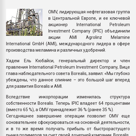
Всё, что касается выду
бутылок
ОМV, лидирующая нефтегазовая группа
в Центральной Европе, и ее ключевой
акционер International Petroleum
ПЕРЕЙТИ НА 
Investment Company (IPIC) объединили
акции AMI Agrolinz Melamine
International GmbH (AMI), международного лидера в сфере
производства меламина и различных удобрений.
Хадем Ель Кюбайси, генеральный директор и член
правления International Petroleum Investment Company, Вице
глава наблюдательного совета Borealis, заявил: «Мы глубоко
убеждены, что данное слияние – это большой шаг вперед
для развития Borealis и AMI.
Вследствие инкорпорации изменилась структура
собственности Borealis. Теперь IPIC владеет 64 процентами
(вместо 65 %), а OMV принадлежит 36 % (ранее 35 %).
Сегодняшнее завершение операции позволит OMV еще
основательнее сфокусироваться на основной деятельности,
и в то же время получать прибыль от быстрорастущего
рынка полимеров за счет своей дочерней компании Borealis.