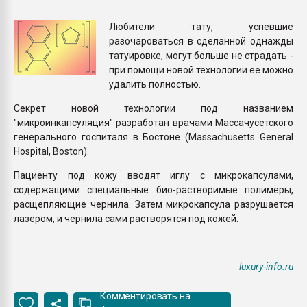
Всё, что касается выду
бутылок
Любители тату, успевшие
разочароваться в сделанной однажды
татуировке, могут больше не страдать -
ПЕРЕЙТИ НА 
при помощи новой технологии ее можно
удалить полностью.
Секрет новой технологии под названием
"микроинкапсуляция" разработан врачами Массачусетского
генерального госпиталя в Бостоне (Massachusetts General
Hospital, Boston).
Пациенту под кожу вводят иглу с микрокапсулами,
содержащими специальные био-растворимые полимеры,
расщепляющие чернила. Затем микрокапсула разрушается
лазером, и чернила сами растворятся под кожей.
luxury-info.ru
Комментировать на