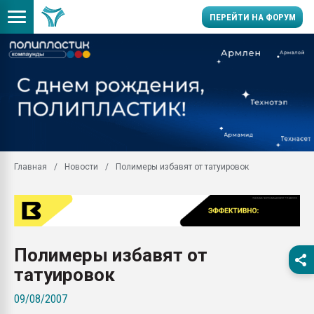
ПЕРЕЙТИ НА ФОРУМ
Продажа готового бизн
производство SPC лам
цикла
29.07.2026 ФРП помог 
заводу пластмасс" зах
ППЭ
Главная
Новости
Полимеры избавят от татуировок
Помощь в подборе мат
Вакуум-формовочные 
ближайшее подмосковье
Подмосковье, Москва
28.07.2026 Автоматиза
Полимеры избавят от
первый план в перераб
пластмасс
татуировок
28.07.2026 "Техноникол
09/08/2007
ситуацией на строител