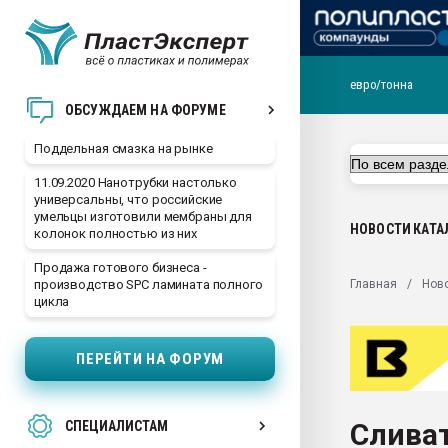
евро/тонна
Помощь в подборе мат
ОБСУЖДАЕМ НА ФОРУМЕ
Вакуум-формовочные 
Поддельная смазка на рынке
ближайшее подмосковье
Подмосковье, Москва
11.09.2020 Нанотрубки настолько
универсальны, что российские
28.07.2026 Автоматиза
умельцы изготовили мембраны для
первый план в перераб
НОВОСТИ
КАТА
колонок полностью из них
пластмасс
Продажа готового бизнеса -
28.07.2026 "Техноникол
Главная
Нов
производство SPC ламината полного
ситуацией на строител
цикла
Всё, что касается выду
бутылок
ПЕРЕЙТИ НА ФОРУМ
Материал поверхности 
вакуумного формовани
Сливат
СПЕЦИАЛИСТАМ
Продам отходы Компо
поликарбоната и АБС-п