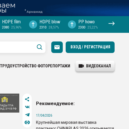
HDPE film
HDPE blow
PP hомо
2080
25,96%
2310
28,57%
2300
25,22%
ВХОД / РЕГИСТРАЦИЯ
ТРУДОУСТРОЙСТВО
ФОТОРЕПОРТАЖИ
ВИДЕОКАНАЛ
Рекомендуемое:
17/04/2026
Крупнейшая мировая выставка
пластмасс CHINAPLAS 2026 открывается