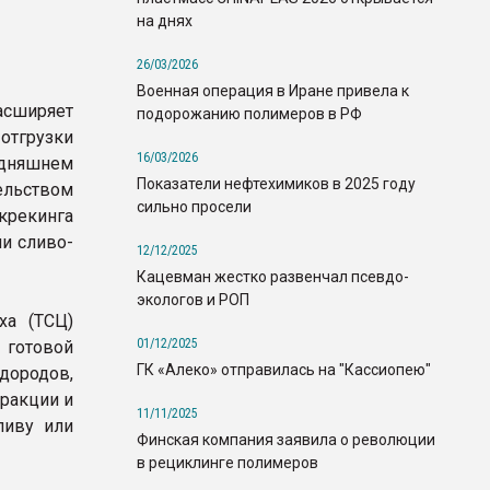
на днях
26/03/2026
Военная операция в Иране привела к
сширяет
подорожанию полимеров в РФ
отгрузки
16/03/2026
дняшнем
Показатели нефтехимиков в 2025 году
ельством
сильно просели
крекинга
и сливо-
12/12/2025
Кацевман жестко развенчал псевдо-
экологов и РОП
ха (ТСЦ)
01/12/2025
 готовой
ГК «Алеко» отправилась на "Кассиопею"
дородов,
ракции и
11/11/2025
ливу или
Финская компания заявила о революции
в рециклинге полимеров