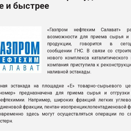
е и быстрее
рный цвет
ФОРУМ
«Газпром нефтехим Салават» ра
возможности для приема сырья и 
продукции, говорится в сего
сообщении ГНС. В связи со строит
нового комплекса каталитического 
компания приступила к реконструкци
наливной эстакады.
вная эстакада на площадке «Е» товарно-сырьевого це
номер» предназначена для приема сырья и отгрузки
ефтехимии. Например, широких фракций легких углево
адиеновой фракции, пентан-изопренциклопентадиеновой ф
овременно здесь могут осуществляться операции по с
стерн.