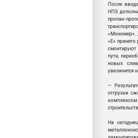
После ввода
НПЗ дополни
пропан-пр
транспорти
«Мономер». 
«Е» принято
смонтируют
пути, перео
новых слив
увеличится н
— Результат
отгрузки сж
комплексом
строительст
На сегодня
металлокон
демонтиро