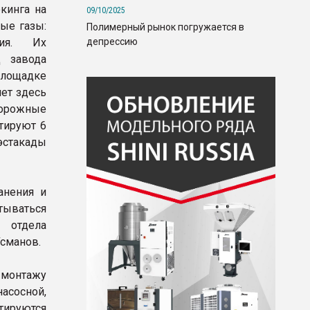
кинга на
09/10/2025
ые газы:
Полимерный рынок погружается в
депрессию
ция. Их
Ц завода
площадке
лет здесь
дорожные
тируют 6
эстакады
анения и
тываться
 отдела
Усманов.
 монтажу
сосной,
ируются