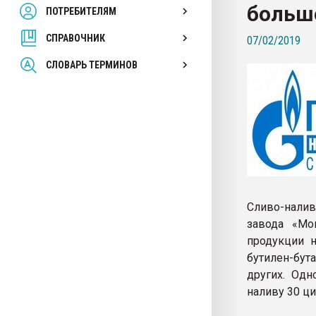
больш
ПОТРЕБИТЕЛЯМ
Armaloy PC/ABS-1IM че
СПРАВОЧНИК
07/02/2019
ПЕРЕЙТИ НА 
СЛОВАРЬ ТЕРМИНОВ
Сливо-нали
завода «Мо
продукции н
бутилен-бут
других. Одн
наливу 30 ци