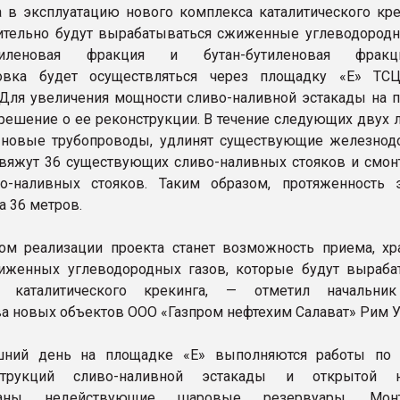
 в эксплуатацию нового комплекса каталитического кре
тельно будут вырабатываться сжиженные углеводородн
опиленовая фракция и бутан-бутиленовая фрак
ровка будет осуществляться через площадку «Е» ТС
Для увеличения мощности сливо-наливной эстакады на 
 решение о ее реконструкции. В течение следующих двух 
 новые трубопроводы, удлинят существующие железно
бвяжут 36 существующих сливо-наливных стояков и смон
о-наливных стояков. Таким образом, протяженность 
а 36 метров.
ом реализации проекта станет возможность приема, хр
иженных углеводородных газов, которые будут выраба
 каталитического крекинга, — отметил начальник
ва новых объектов ООО «Газпром нефтехим Салават» Рим 
шний день на площадке «Е» выполняются работы по
струкций сливо-наливной эстакады и открытой на
ваны недействующие шаровые резервуары. Монт