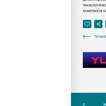
технологич
комплекса к
предыд
О
К