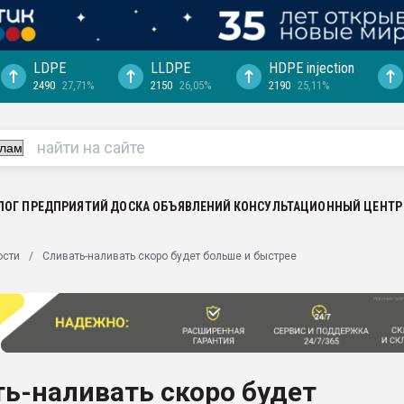
LDPE
LLDPE
HDPE injection
2490
27,71%
2150
26,05%
2190
25,11%
ериала
машины:
, с.-в.
ция выходит на
отке
ЛОГ ПРЕДПРИЯТИЙ
ДОСКА ОБЪЯВЛЕНИЙ
КОНСУЛЬТАЦИОННЫЙ ЦЕНТР
ь" довольна
ости
Сливать-наливать скоро будет больше и быстрее
ьном рынке
ва ПЭТ
пуансона для
я
ь-наливать скоро будет
зиция
ластика