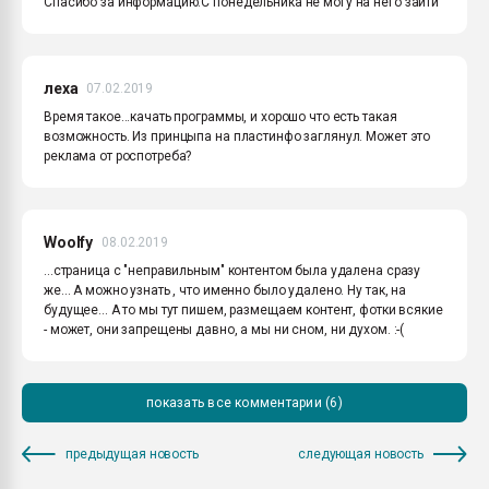
Спасибо за информацию.С понедельника не могу на него зайти
леха
07.02.2019
Время такое...качать программы, и хорошо что есть такая
возможность. Из принцыпа на пластинфо заглянул. Может это
реклама от роспотреба?
Woolfy
08.02.2019
...страница с "неправильным" контентом была удалена сразу
же... А можно узнать , что именно было удалено. Ну так, на
будущее... А то мы тут пишем, размещаем контент, фотки всякие
- может, они запрещены давно, а мы ни сном, ни духом. :-(
показать все комментарии (6)
предыдущая новость
следующая новость