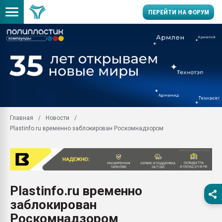
ПЕРЕЙТИ НА ФОРУМ
Продажа готового бизн
производство SPC лам
цикла
29.07.2026 ФРП помог 
заводу пластмасс" зах
ППЭ
Главная
Новости
Помощь в подборе мат
Plastinfo.ru временно заблокирован Роскомнадзором
Вакуум-формовочные 
ближайшее подмосковье
Подмосковье, Москва
28.07.2026 Автоматиза
первый план в перераб
Plastinfo.ru временно
пластмасс
заблокирован
28.07.2026 "Техноникол
ситуацией на строител
Роскомнадзором