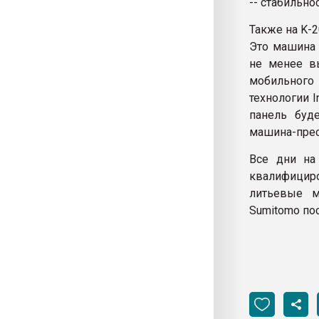
-- стабильно
Также на K-2
Это машина 
не менее в
мобильного 
технологии I
панель буд
машина-пре
Все дни на 
квалифици
литьевые м
Sumitomo пос