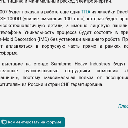
сть, тишина и минимальный расход электроэнергии.
007 будет показан в работе ещё один
ТПА
из линейки Direct
SE 100DU (усилие смыкания 100 тонн), которая будет про
ысокотехнологичную деталь, а именно лицевую панель
телефона. Уникальность процесса будет состоять в пр
n-Mold Decoration (IMD) без установки внешнего робота. П
ет вплавляться в корпусную часть прямо в рамках к
ссформа.
выставке на стенде Sumitomo Heavy Industries будут 
рованные русскоязычные сотрудники компании «Я
ашины», поэтому максимальная польза от посещени
етителям из России и стран СНГ гарантирована.
Плас