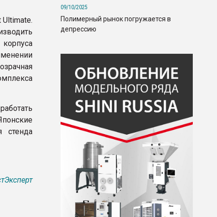
09/10/2025
Полимерный рынок погружается в
 Ultimate.
депрессию
изводить
 корпуса
именении
розрачная
омплекса
работать
понские
я стенда
тЭксперт