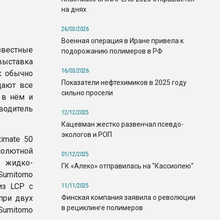
на днях
26/03/2026
Военная операция в Иране привела к
звестные
подорожанию полимеров в РФ
ыставка
16/03/2026
ак обычно
Показатели нефтехимиков в 2025 году
щают все
сильно просели
 в нём и
одитель
12/12/2025
Кацевман жестко развенчал псевдо-
экологов и РОП
imate 50
солютной
01/12/2025
 жидко-
ГК «Алеко» отправилась на "Кассиопею"
 Sumitomo
из LCP с
11/11/2025
Финская компания заявила о революции
при двух
в рециклинге полимеров
Sumitomo