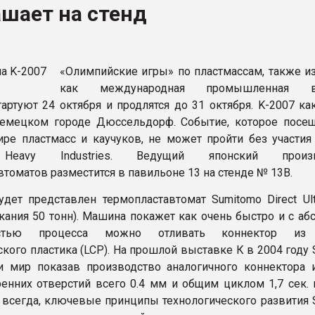
шает на стенд
ва ПЭТ
ФОРУМ
«Олимпийские игры» по пластмассам, также и
как международная промышленная в
стартуют 24 октября и продлятся до 31 октября. K-2007 к
немецком городе Дюссельдорф. Событие, которое посе
ре пластмасс и каучуков, не может пройти без участия
Heavy Industries. Ведущий японский произв
томатов разместится в павильоне 13 на стенде № 13B.
удет представлен термопластавтомат Sumitomo Direct Ult
кания 50 тонн). Машина покажет как очень быстро и с аб
остью процесса можно отливать коннектор из
ского пластика (LCP). На прошлой выставке К в 2004 году
 мир показав производство аналогичного коннектора 
енних отверстий всего 0.4 мм и общим циклом 1,7 сек. 
к всегда, ключевые принципы технологического развития 