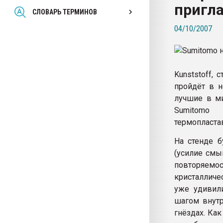
пригла
Всё, что касается выду
СЛОВАРЬ ТЕРМИНОВ
бутылок
04/10/2007
ПЕРЕЙТИ НА 
Kunststoff, 
пройдёт в 
лучшие в ми
Sumitomo 
термопластав
На стенде б
(усилие смы
повторяем
кристалличе
уже удивили
шагом внутр
гнёздах. Ка