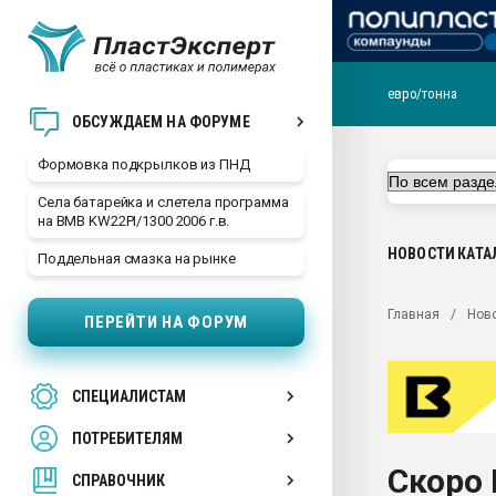
евро/тонна
Продажа готового бизн
ОБСУЖДАЕМ НА ФОРУМЕ
производство SPC лам
цикла
Формовка подкрылков из ПНД
29.07.2026 ФРП помог 
Села батарейка и слетела программа
заводу пластмасс" зах
на BMB KW22PI/1300 2006 г.в.
ППЭ
НОВОСТИ
КАТА
Поддельная смазка на рынке
Помощь в подборе мат
Вакуум-формовочные 
Главная
Нов
ПЕРЕЙТИ НА ФОРУМ
ближайшее подмосковье
Подмосковье, Москва
28.07.2026 Автоматиза
СПЕЦИАЛИСТАМ
первый план в перераб
пластмасс
ПОТРЕБИТЕЛЯМ
28.07.2026 "Техноникол
Скоро 
ситуацией на строител
СПРАВОЧНИК