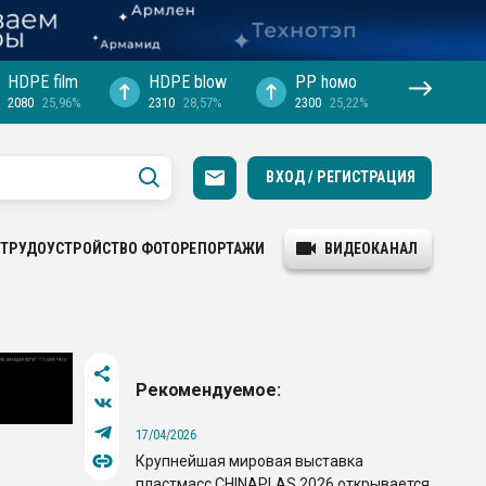
HDPE film
HDPE blow
PP hомо
2080
25,96%
2310
28,57%
2300
25,22%
ВХОД / РЕГИСТРАЦИЯ
ТРУДОУСТРОЙСТВО
ФОТОРЕПОРТАЖИ
ВИДЕОКАНАЛ
Рекомендуемое:
17/04/2026
Крупнейшая мировая выставка
пластмасс CHINAPLAS 2026 открывается