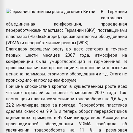
Всё, что касается выду
бутылок
В Германии
состоялась
объединенная конференция, проведенная
ПЕРЕЙТИ НА 
переработчиками пластмасс Германии (GKV), поставщиками
пластмасс (PlasticsEurope), производителями оборудования
(VDMA) и переработчиками резины (WDK).
Благодаря хорошему росту во всех секторах в течение
первых шести месяцев 2007 года, атмосфера на
конференции была умиротворяющая и гармоничная. В
прошлом различные организации часто спорили о высоких
ценах на полимеры, стоимости оборудования и т.д. Этого не
происходило на последнем форуме.
Причина спокойствия кроется в существенном росте всех
четырех отраслей за первые 6 месяцев 2007 года. Так
поставщики пластмасс увеличили товарооборот на 9,6 % до
22,2 миллиарда евро за полгода. Переработка пластиков
сделала скачок на 9,9 % и теперь оборот переработчиков
оценивается примерно в 49,3 миллиарда евро. Ассоциация
производителей оборудования VDMA сообщила об
увеличении товарооборота на 11 %, а резиновая