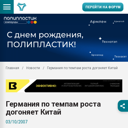
ПЕРЕЙТИ НА ФОРУМ
Продажа готового бизн
производство SPC лам
цикла
29.07.2026 ФРП помог 
заводу пластмасс" зах
ППЭ
Главная
Новости
Германия по темпам роста догоняет Китай
Помощь в подборе мат
Вакуум-формовочные 
ближайшее подмосковье
Подмосковье, Москва
28.07.2026 Автоматиза
Германия по темпам роста
первый план в перераб
пластмасс
догоняет Китай
28.07.2026 "Техноникол
03/10/2007
ситуацией на строител