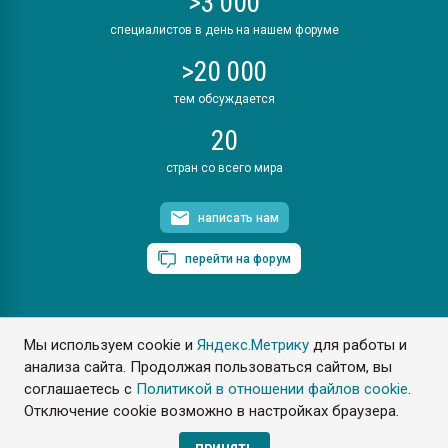
>3 000
специалистов в день на нашем форуме
>20 000
тем обсуждается
20
стран со всего мира
написать нам
перейти на форум
Мы используем cookie и
Яндекс.Метрику
для работы и
ПластЭксперт © 2006. Все права защищены
анализа сайта. Продолжая пользоваться сайтом, вы
Разрешается копирование материалов сайта с обязательной
ссылкой на www.e-plastic.ru
соглашаетесь с
Политикой в отношении файлов cookie
.
Отключение cookie возможно в настройках браузера.
Разработка сайта