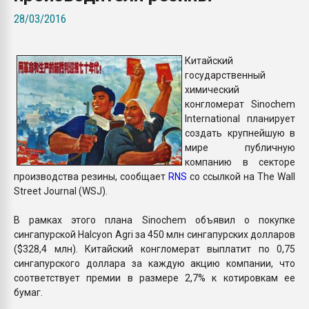
Armaloy PC/ABS-1IM че
28/03/2016
ПЕРЕЙТИ НА 
Китайский
государственный
химический
конгломерат Sinochem
International планирует
создать крупнейшую в
мире публичную
компанию в секторе
производства резины, сообщает
RNS
со ссылкой на The Wall
Street Journal (WSJ).
В рамках этого плана Sinochem объявил о покупке
сингапурской Halcyon Agri за 450 млн сингапурских долларов
($328,4 млн). Китайский конгломерат выплатит по 0,75
сингапурского доллара за каждую акцию компании, что
соответствует премии в размере 2,7% к котировкам ее
бумаг.