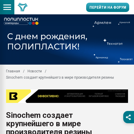
ПЕРЕЙТИ НА ФОРУМ
Помощь в подборе мат
Вакуум-формовочные 
ближайшее подмосковье
Подмосковье, Москва
28.07.2026 Автоматиза
первый план в перераб
Главная
Новости
пластмасс
Sinochem создает крупнейшего в мире производителя резины
28.07.2026 "Техноникол
ситуацией на строител
Всё, что касается выду
бутылок
Sinochem создает
Материал поверхности 
вакуумного формовани
крупнейшего в мире
Продам отходы Компо
производителя резины
поликарбоната и АБС-п