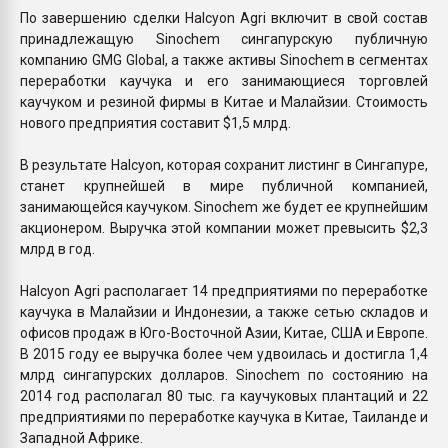
По завершению сделки Halcyon Agri включит в свой состав
принадлежащую Sinochem сингапурскую публичную
компанию GMG Global, а также активы Sinochem в сегментах
переработки каучука и его занимающиеся торговлей
каучуком и резиной фирмы в Китае и Малайзии. Стоимость
нового предприятия составит $1,5 млрд.
В результате Halcyon, которая сохранит листинг в Сингапуре,
станет крупнейшей в мире публичной компанией,
занимающейся каучуком. Sinochem же будет ее крупнейшим
акционером. Выручка этой компании может превысить $2,3
млрд в год.
Halcyon Agri располагает 14 предприятиями по переработке
каучука в Малайзии и Индонезии, а также сетью складов и
офисов продаж в Юго-Восточной Азии, Китае, США и Европе.
В 2015 году ее выручка более чем удвоилась и достигла 1,4
млрд сингапурских долларов. Sinochem по состоянию на
2014 год располагал 80 тыс. га каучуковых плантаций и 22
предприятиями по переработке каучука в Китае, Таиланде и
Западной Африке.