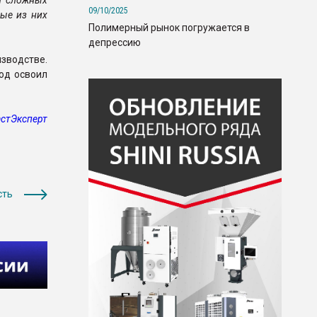
и сложных
09/10/2025
ные из них
Полимерный рынок погружается в
депрессию
зводстве.
од освоил
стЭксперт
сть