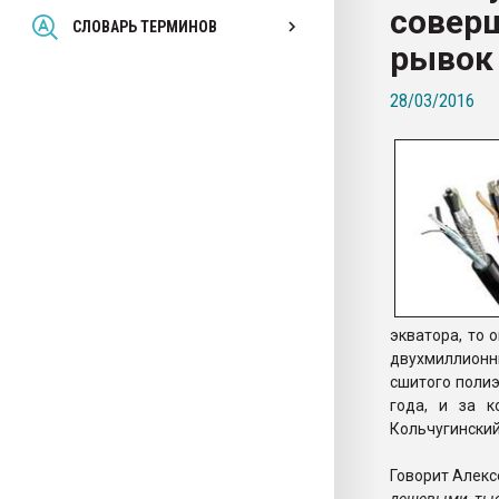
совер
Всё, что касается выду
СЛОВАРЬ ТЕРМИНОВ
бутылок
рывок
28/03/2016
ПЕРЕЙТИ НА 
экватора, то 
двухмиллионн
сшитого полиэ
года, и за к
Кольчугинский
Говорит Алекс