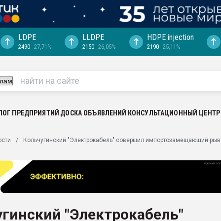
LDPE
LLDPE
HDPE injection
2490
27,71%
2150
26,05%
2190
25,11%
еса -
ината полного
"Ижевскому
ватить рынок
ЛОГ ПРЕДПРИЯТИЙ
ДОСКА ОБЪЯВЛЕНИЙ
КОНСУЛЬТАЦИОННЫЙ ЦЕНТР
ериала
машины:
ости
Кольчугинский "Электрокабель" совершил импортозамещающий рыв
, с.-в.
ция выходит на
отке
ь" довольна
гинский "Электрокабель"
ьном рынке