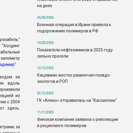
на днях
26/03/2026
Военная операция в Иране привела к
подорожанию полимеров в РФ
окабель"
16/03/2026
"Холдинг
Показатели нефтехимиков в 2025 году
абельные
сильно просели
 километр
ладимир
".
12/12/2025
Кацевман жестко развенчал псевдо-
водом за
экологов и РОП
ли вдоль
 произвели
01/12/2025
ляцией из
ГК «Алеко» отправилась на "Кассиопею"
тии с 2004
ют здесь.
11/11/2025
Финская компания заявила о революции
в рециклинге полимеров
етрами, за