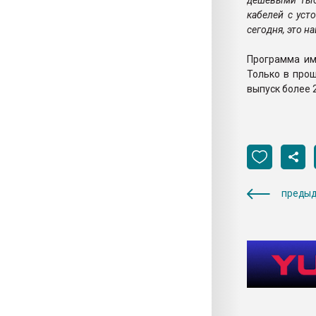
дешевыми тыс
кабелей с уст
сегодня, это н
Программа им
Только в про
выпуск более 
предыд