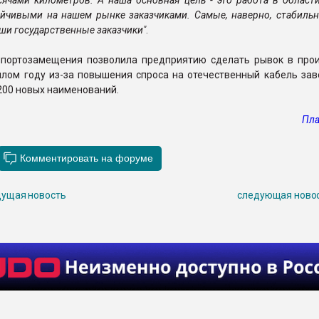
ячами километров. А наша основная цель - это работа в област
ойчивыми на нашем рынке заказчиками. Самые, наверно, стабиль
аши государственные заказчики"
.
портозамещения позволила предприятию сделать рывок в прои
шлом году из-за повышения спроса на отечественный кабель зав
200 новых наименований.
Пла
ущая новость
следующая ново