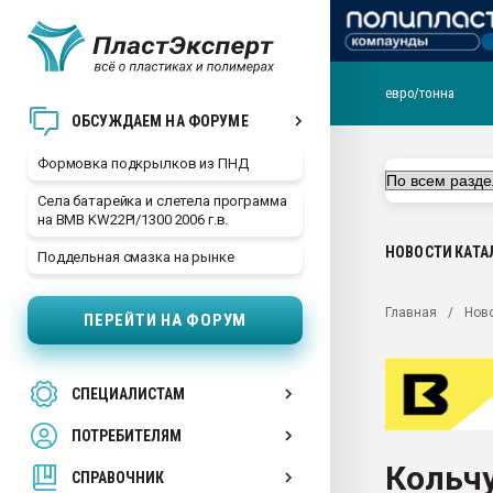
евро/тонна
Продажа готового бизн
ОБСУЖДАЕМ НА ФОРУМЕ
производство SPC лам
цикла
Формовка подкрылков из ПНД
29.07.2026 ФРП помог 
Села батарейка и слетела программа
заводу пластмасс" зах
на BMB KW22PI/1300 2006 г.в.
ППЭ
НОВОСТИ
КАТА
Поддельная смазка на рынке
Помощь в подборе мат
Вакуум-формовочные 
Главная
Нов
ПЕРЕЙТИ НА ФОРУМ
ближайшее подмосковье
Подмосковье, Москва
28.07.2026 Автоматиза
СПЕЦИАЛИСТАМ
первый план в перераб
пластмасс
ПОТРЕБИТЕЛЯМ
28.07.2026 "Техноникол
Кольчу
ситуацией на строител
СПРАВОЧНИК