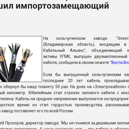
шил импортозамещающий
ва ПЭТ
ФОРУМ
На кольчугинском заводе "Электр
(Владимирская область), входящим в 
Кабельный Альянс", объединяющий к
активы УГМК, выпущен двухмиллионный
кабеля, сообщили в своем сюжете "
Вести.В
Если бы выпущенный кольчугинским за
последние 20 лет кабель прокладыва
он обернул бы нашу планету 50 раз. На днях на «Электрокабеле»
ый километр. Юбилейным стал отрезок силового кабеля с изо
тилена. Кабель на среднее напряжение выпускается на предприя
ороткое время он стал гордостью производства, рассказыва
 завод поставляет его по всей России.
ей Прохоров, директор завода:
"Мы не гонимся за дешевыми килом