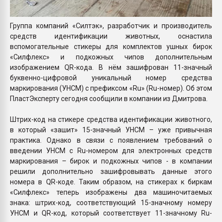
Группа компаний «Силтэк», разработчик и производитель
средств идентификации животных, оснастила
вспомогательные стикеры для комплектов ушных бирок
«Силфлекс» и подкожных чипов дополнительным
изображением QR-кода. В нём зашифрован 11-значный
буквенно-цифровой уникальный номер средства
маркирования (УНСМ) с префиксом «Ru» (Ru-номер). Об этом
ПластЭксперту сегодня сообщили в компании из Дмитрова.
Штрих-код на стикере средства идентификации животного,
в который «зашит» 15-значный УНСМ – уже привычная
практика. Однако в связи с появлением требований о
введении УНСМ с Ru-номером для электронных средств
маркирования – бирок и подкожных чипов - в компании
решили дополнительно зашифровывать данные этого
номера в QR-коде. Таким образом, на стикерах к биркам
«Силфлекс» теперь изображены два машиночитаемых
знака: штрих-код, соответствующий 15-значному номеру
УНСМ и QR-код, который соответствует 11-значному Ru-