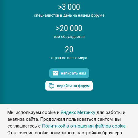
>3 000
специалистов в день на нашем форуме
>20 000
тем обсуждается
20
стран со всего мира
написать нам
перейти на форум
Мы используем cookie и
Яндекс.Метрику
для работы и
ПластЭксперт © 2006. Все права защищены
анализа сайта. Продолжая пользоваться сайтом, вы
Разрешается копирование материалов сайта с обязательной
ссылкой на www.e-plastic.ru
соглашаетесь с
Политикой в отношении файлов cookie
.
Отключение cookie возможно в настройках браузера.
Разработка сайта