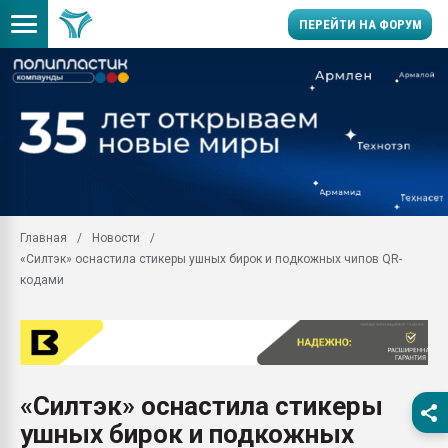
ПЕРЕЙТИ НА ФОРУМ
Помощь в подборе мат
Вакуум-формовочные 
ближайшее подмосковье
Подмосковье, Москва
28.07.2026 Автоматиза
первый план в перераб
Главная
Новости
пластмасс
«Силтэк» оснастила стикеры ушных бирок и подкожных чипов QR-
28.07.2026 "Техноникол
кодами
ситуацией на строител
Всё, что касается выду
бутылок
Материал поверхности 
вакуумного формовани
«Силтэк» оснастила стикеры
ушных бирок и подкожных
Продам отходы Компо
поликарбоната и АБС-п