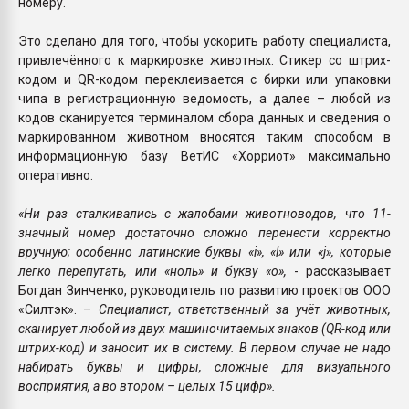
номеру.
Это сделано для того, чтобы ускорить работу специалиста,
привлечённого к маркировке животных. Стикер со штрих-
кодом и QR-кодом переклеивается с бирки или упаковки
чипа в регистрационную ведомость, а далее – любой из
кодов сканируется терминалом сбора данных и сведения о
маркированном животном вносятся таким способом в
информационную базу ВетИС «Хорриот» максимально
оперативно.
«Ни раз сталкивались с жалобами животноводов, что 11-
значный номер достаточно сложно перенести корректно
вручную; особенно латинские буквы «i», «l» или «j», которые
легко перепутать, или «ноль» и букву «о»,
- рассказывает
Богдан Зинченко, руководитель по развитию проектов ООО
«Силтэк». –
Специалист, ответственный за учёт животных,
сканирует любой из двух машиночитаемых знаков (QR-код или
штрих-код) и заносит их в систему. В первом случае не надо
набирать буквы и цифры, сложные для визуального
восприятия, а во втором – целых 15 цифр».