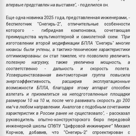
впервые представлен на выставке",
- поделился он.
Еще одна новинка 2025 года, представленная инженерами, -
беспилотник "Снегирь-2", отличительные особенности
которого - гибридная компоновка, сочетающая
преимущества мультикоптерной и самолетной схем.
"При
изготовлении второй модификации БПЛА "Снегирь" многие
нюансы были учтены, а тактико-технические характеристики
оптимизированы: он стал тяжелее, что позволило увеличить
полезную нагрузку, также увеличена мощность, а
соответственно - дальность и скорость полета.
Усовершенствованная винтомоторная группа повысила
энергоэффективность, расширив эксплуатационные
возможности БПЛА, благодаря этому аппарат способен
взлетать и приземляться на неподготовленные площадки
размером 10 на 10 м, после чего развивать скорость до 200
км/ч в любом направлении. Аналогов с подобным сочетанием
характеристик в России ранее не существовало",
- рассказал
руководитель опытно-конструкторского бюро передовой
инженерной школы СПбПУ "Цифровой инжиниринг" Михаил
Корчков, добавив, что "Снегирь-2" спроектирован с