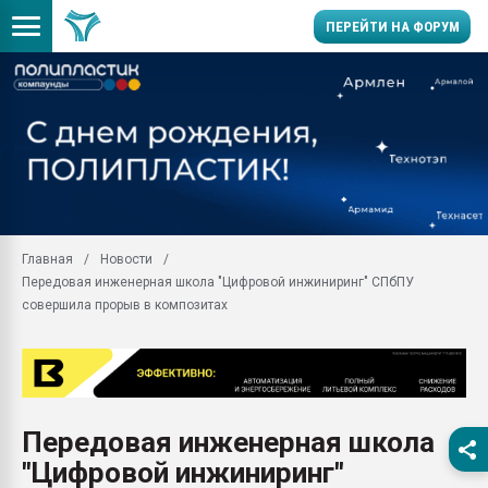
ПЕРЕЙТИ НА ФОРУМ
Продажа готового бизн
производство SPC лам
цикла
29.07.2026 ФРП помог 
заводу пластмасс" зах
ППЭ
Главная
Новости
Помощь в подборе мат
Передовая инженерная школа "Цифровой инжиниринг" СПбПУ
Вакуум-формовочные 
совершила прорыв в композитах
ближайшее подмосковье
Подмосковье, Москва
28.07.2026 Автоматиза
первый план в перераб
пластмасс
Передовая инженерная школа
28.07.2026 "Техноникол
"Цифровой инжиниринг"
ситуацией на строител