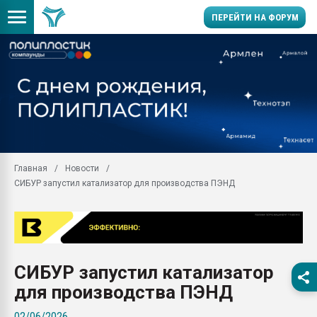
ПЕРЕЙТИ НА ФОРУМ
11.09.2020 Нанотрубки
универсальны, что рос
умельцы изготовили м
колонок полностью из 
Продажа готового бизн
производство SPC лам
цикла
Главная
Новости
СИБУР запустил катализатор для производства ПЭНД
29.07.2026 ФРП помог 
заводу пластмасс" зах
ППЭ
Помощь в подборе мат
Вакуум-формовочные 
СИБУР запустил катализатор
ближайшее подмосковье
Подмосковье, Москва
для производства ПЭНД
28.07.2026 Автоматиза
02/06/2026
первый план в перераб