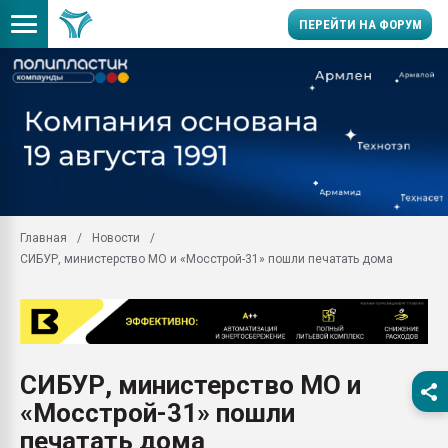
ПЕРЕЙТИ НА ФОРУМ
Вакуум-формовочные 
ближайшее подмосковье
Подмосковье, Москва
28.07.2026 Автоматиза
первый план в перераб
пластмасс
Главная
Новости
28.07.2026 "Техноникол
СИБУР, министерство МО и «Мосстрой-31» пошли печатать дома
ситуацией на строител
Всё, что касается выду
бутылок
Материал поверхности 
вакуумного формовани
СИБУР, министерство МО и
Продам отходы Компо
«Мосстрой-31» пошли
поликарбоната и АБС-п
Armaloy PC/ABS-1IM че
печатать дома