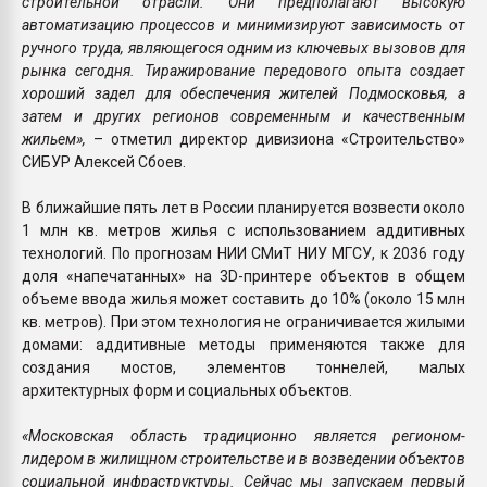
строительной отрасли. Они предполагают высокую
автоматизацию процессов и минимизируют зависимость от
ручного труда, являющегося одним из ключевых вызовов для
рынка сегодня. Тиражирование передового опыта создает
хороший задел для обеспечения жителей Подмосковья, а
затем и других регионов современным и качественным
жильем»,
– отметил директор дивизиона «Строительство»
СИБУР Алексей Сбоев.
В ближайшие пять лет в России планируется возвести около
1 млн кв. метров жилья с использованием аддитивных
технологий. По прогнозам НИИ СМиТ НИУ МГСУ, к 2036 году
доля «напечатанных» на 3D-принтере объектов в общем
объеме ввода жилья может составить до 10% (около 15 млн
кв. метров). При этом технология не ограничивается жилыми
домами: аддитивные методы применяются также для
создания мостов, элементов тоннелей, малых
архитектурных форм и социальных объектов.
«Московская область традиционно является регионом-
лидером в жилищном строительстве и в возведении объектов
социальной инфраструктуры. Сейчас мы запускаем первый