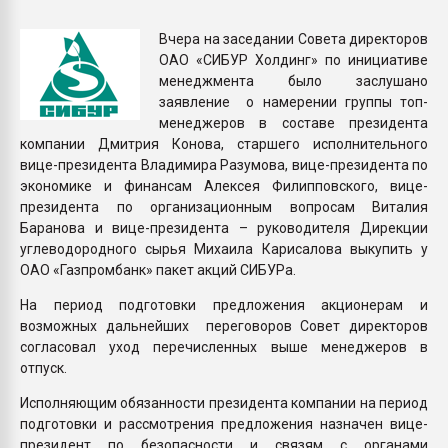
Всё, что касается выду
бутылок
Вчера на заседании Совета директоров
ОАО «СИБУР Холдинг» по инициативе
менеджмента было заслушано
ПЕРЕЙТИ НА 
заявление о намерении группы топ-
менеджеров в составе президента
компании Дмитрия Конова, старшего исполнительного
вице-президента Владимира Разумова, вице-президента по
экономике и финансам Алексея Филипповского, вице-
президента по организационным вопросам Виталия
Баранова и вице-президента – руководителя Дирекции
углеводородного сырья Михаила Карисалова выкупить у
ОАО «Газпромбанк» пакет акций СИБУРа.
На период подготовки предложения акционерам и
возможных дальнейших переговоров Совет директоров
согласовал уход перечисленных выше менеджеров в
отпуск.
Исполняющим обязанности президента компании на период
подготовки и рассмотрения предложения назначен вице-
президент по безопасности и связям с органами