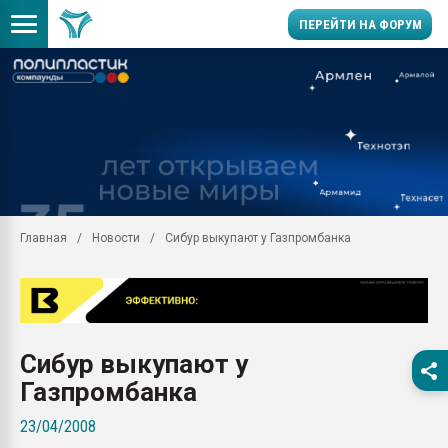
ПЕРЕЙТИ НА ФОРУМ
Продажа готового бизн
производство SPC лам
цикла
29.07.2026 ФРП помог 
заводу пластмасс" зах
ППЭ
Главная
Новости
Сибур выкупают у Газпромбанка
Помощь в подборе мат
Вакуум-формовочные 
ближайшее подмосковье
Подмосковье, Москва
28.07.2026 Автоматиза
Сибур выкупают у
первый план в перераб
пластмасс
Газпромбанка
28.07.2026 "Техноникол
23/04/2008
ситуацией на строител