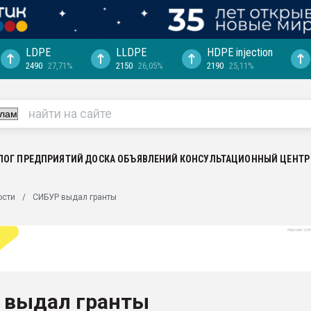
LDPE
LLDPE
HDPE injection
2490
27,71%
2150
26,05%
2190
25,11%
еса -
ината полного
"Ижевскому
ватить рынок
ЛОГ ПРЕДПРИЯТИЙ
ДОСКА ОБЪЯВЛЕНИЙ
КОНСУЛЬТАЦИОННЫЙ ЦЕНТР
ериала
машины:
ости
СИБУР выдал гранты
, с.-в.
ция выходит на
отке
ь" довольна
 выдал гранты
ьном рынке