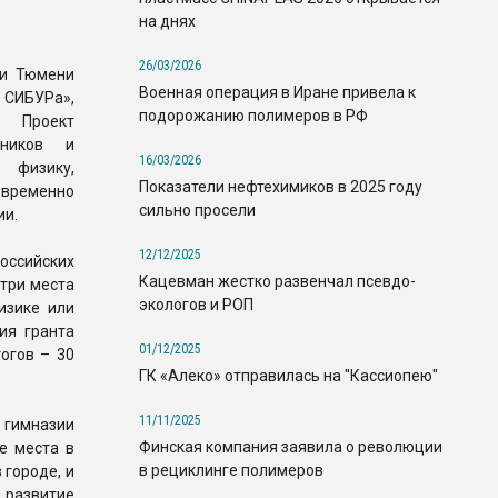
на днях
26/03/2026
 и Тюмени
Военная операция в Иране привела к
СИБУРа»,
подорожанию полимеров в РФ
 Проект
ьников и
16/03/2026
х физику,
Показатели нефтехимиков в 2025 году
овременно
сильно просели
ии.
12/12/2025
оссийских
Кацевман жестко развенчал псевдо-
три места
экологов и РОП
изике или
ия гранта
01/12/2025
огов – 30
ГК «Алеко» отправилась на "Кассиопею"
11/11/2025
 гимназии
Финская компания заявила о революции
е места в
в рециклинге полимеров
 городе, и
 развитие