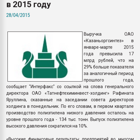
в 2015 году
Всё, что касается выду
бутылок
28/04/2015
ПЕРЕЙТИ НА 
Выручка ОАО
«Казаньоргсинтез» в
январе-марте 2015
года превысила 17
млрд рублей, что на
29% больше показателя
за аналогичный период
прошлого года,
сообщает "Интерфакс" со ссылкой на слова генерального
директора ОАО «Татнефтехиминвест-холдинг» Рафината
Яруллина, сказанные на заседании совета директоров
холдинга в понедельник. По его словам, в первом квартале
производство полиэтилена низкого давления осталось на
уровне прошлого года - 134 тыс. тонн. Выпуск полиэтилена
высокого давления сократился на 10%.
«Высокие финансовые результаты предприятий во многом