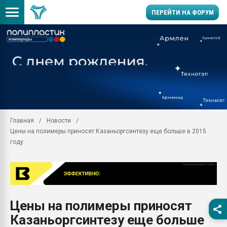
ПЕРЕЙТИ НА ФОРУМ
Продажа готового бизн
производство SPC лам
цикла
29.07.2026 ФРП помог 
заводу пластмасс" зах
ППЭ
Главная
Новости
Помощь в подборе мат
Цены на полимеры приносят Казаньоргсинтезу еще больше в 2015
Вакуум-формовочные 
году
ближайшее подмосковье
Подмосковье, Москва
28.07.2026 Автоматиза
первый план в перераб
пластмасс
Цены на полимеры приносят
28.07.2026 "Техноникол
Казаньоргсинтезу еще больше
ситуацией на строител