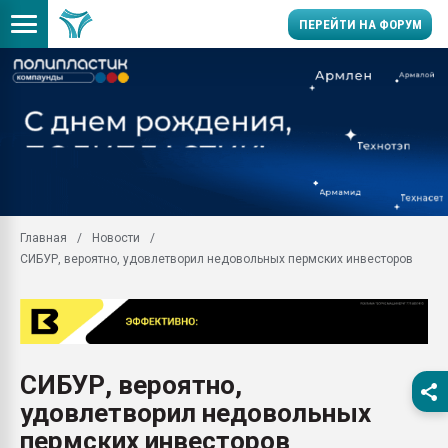
ПЕРЕЙТИ НА ФОРУМ
Продажа готового бизн
производство SPC лам
цикла
29.07.2026 ФРП помог 
заводу пластмасс" зах
ППЭ
Главная
Новости
Помощь в подборе мат
СИБУР, вероятно, удовлетворил недовольных пермских инвесторов
Вакуум-формовочные 
ближайшее подмосковье
Подмосковье, Москва
28.07.2026 Автоматиза
первый план в перераб
СИБУР, вероятно,
пластмасс
удовлетворил недовольных
28.07.2026 "Техноникол
ситуацией на строител
пермских инвесторов