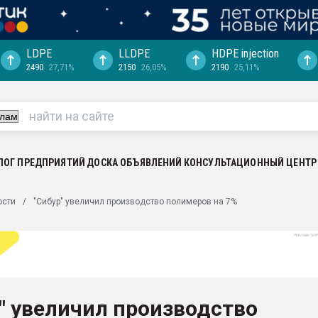
LDPE
LLDPE
HDPE injection
2490
27,71%
2150
26,05%
2190
25,11%
еса -
ината полного
"Ижевскому
ватить рынок
ЛОГ ПРЕДПРИЯТИЙ
ДОСКА ОБЪЯВЛЕНИЙ
КОНСУЛЬТАЦИОННЫЙ ЦЕНТР
ериала
машины:
ости
"Сибур" увеличил производство полимеров на 7%
, с.-в.
ция выходит на
отке
ь" довольна
" увеличил производство
ьном рынке