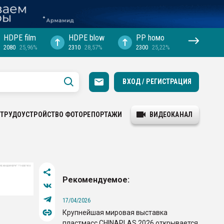
HDPE film
HDPE blow
PP hомо
2080
25,96%
2310
28,57%
2300
25,22%
ВХОД / РЕГИСТРАЦИЯ
ТРУДОУСТРОЙСТВО
ФОТОРЕПОРТАЖИ
ВИДЕОКАНАЛ
Рекомендуемое:
17/04/2026
Крупнейшая мировая выставка
пластмасс CHINAPLAS 2026 открывается