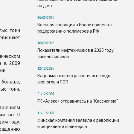
на днях
26/03/2026
Военная операция в Иране привела к
тыс. тонн
подорожанию полимеров в РФ
евышает
16/03/2026
Показатели нефтехимиков в 2025 году
мическом
сильно просели
е в 2009
12/12/2025
ции.
Кацевман жестко развенчал псевдо-
 больше,
экологов и РОП
ыс. тонн,
01/12/2025
ГК «Алеко» отправилась на "Кассиопею"
удшением
11/11/2025
ии во II
Финская компания заявила о революции
ем году.
в рециклинге полимеров
кращению