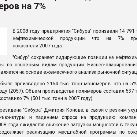
еров на 7%
ва ПЭТ
ФОРУМ
В 2008 году предприятия "Сибура" произвели 14 791 
нефтехимической продукции, что на 7% пр
показатели 2007 года.
"Сибур" сохраняет лидирующие позиции на нефтехи
ны по основным видам продукции. Бизнес-планировани
твляется на основе ежемесячного анализа рыночной ситуа
 было произведено 2164 тыс. тонн мономеров, что на 5%
оду (2057). Объем производства полимеров составил 537 т
оставило 7% (501 тыс. тонн в 2007 году).
резидена "Сибура" Дмитрия Конова, в связи с резким ух
нъюнктуры и падением спроса на продукцию компан
008 года ожидается снижение загрузки мощностей в текущ
родолжает реализацию масштабной программы по со