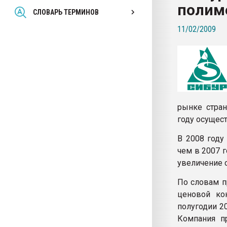
полим
Всё, что касается выду
СЛОВАРЬ ТЕРМИНОВ
бутылок
11/02/2009
ПЕРЕЙТИ НА 
рынке стра
году осущес
В 2008 году
чем в 2007 г
увеличение с
По словам п
ценовой ко
полугодии 2
Компания п