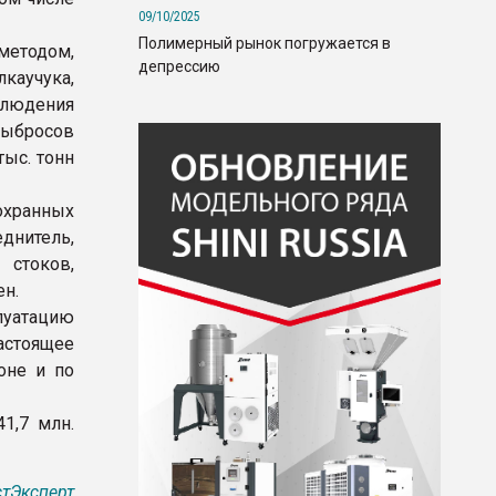
09/10/2025
Полимерный рынок погружается в
етодом,
депрессию
аучука,
блюдения
выбросов
ыс. тонн
хранных
днитель,
стоков,
ен.
луатацию
астоящее
оне и по
1,7 млн.
тЭксперт