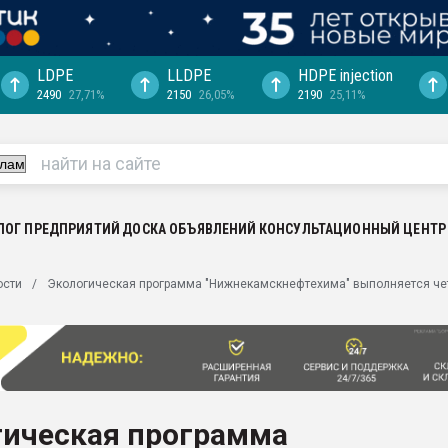
LDPE
LLDPE
HDPE injection
2490
27,71%
2150
26,05%
2190
25,11%
еса -
ината полного
"Ижевскому
ватить рынок
ЛОГ ПРЕДПРИЯТИЙ
ДОСКА ОБЪЯВЛЕНИЙ
КОНСУЛЬТАЦИОННЫЙ ЦЕНТР
ериала
машины:
ости
Экологическая программа "Нижнекамскнефтехима" выполняется че
, с.-в.
ция выходит на
отке
ь" довольна
гическая программа
ьном рынке