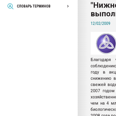
"Нижн
Всё, что касается выду
СЛОВАРЬ ТЕРМИНОВ
бутылок
выпол
12/02/2009
ПЕРЕЙТИ НА 
Благодаря
соблюдению 
году в акц
снижению вр
свежей воды
2007 годом 
хозяйственн
чем на 4 мл
биологическ
2008 года р