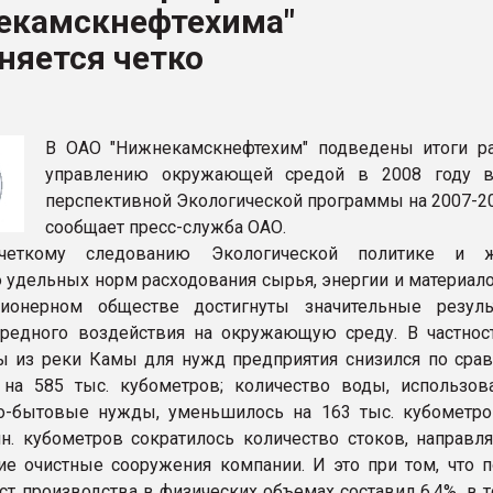
екамскнефтехима"
ва ПЭТ
няется четко
ФОРУМ
В ОАО "Нижнекамскнефтехим" подведены итоги р
управлению окружающей средой в 2008 году в
перспективной Экологической программы на 2007-20
сообщает пресс-служба ОАО.
 четкому следованию Экологической политике и ж
удельных норм расходования сырья, энергии и материало
ионерном обществе достигнуты значительные резул
едного воздействия на окружающую среду. В частност
 из реки Камы для нужд предприятия снизился по сра
на 585 тыс. кубометров; количество воды, использов
о-бытовые нужды, уменьшилось на 163 тыс. кубометро
н. кубометров сократилось количество стоков, направл
ие очистные сооружения компании. И это при том, что п
ост производства в физических объемах составил 6,4%, в 