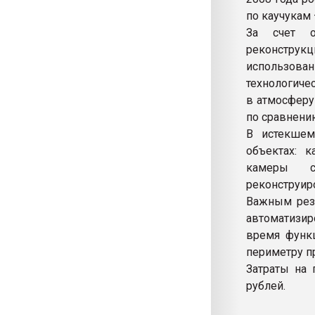
по каучукам 
За счет о
реконстру
использован
технологиче
в атмосферу
по сравнению
В истекшем
объектах: к
камеры с
реконструир
Важным резу
автоматизи
время функц
периметру п
Затраты на 
рублей.