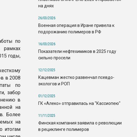
на днях
26/03/2026
Военная операция в Иране привела к
подорожанию полимеров в РФ
аботы по
16/03/2026
 рамках
Показатели нефтехимиков в 2025 году
15 годы,
сильно просели
есткому
12/12/2025
Кацевман жестко развенчал псевдо-
в в 2008
экологов и РОП
ьтаты по
и, забор
01/12/2025
внению в
ГК «Алеко» отправилась на "Кассиопею"
анной на
в. Более
11/11/2025
яемых на
Финская компания заявила о революции
о итогам
в рециклинге полимеров
том числе