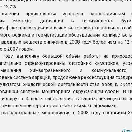
– 12,2%.
своения производства изопрена одностадийным м
кции системы дегазации в производстве бутилк
ия факельных сдувок в качестве топлива, тщательного со
ского режима и герметизации оборудования количество 
 вредных веществ снижено в 2008 году более чем на 12 т
 с 2007 годом.
 году выполнен большой объем работы на природоо
апитально отремонтированы отстойник химстоков, усре
мешения химзагрязненного и коммунального 
ована система аэрации, продолжена реконструкция градир
льтатом экологической деятельности стал ввод в эксп
рованной системы мониторинга окружающей среды. В н
ионируют 4 поста наблюдения: в санитарно-защитной з
ромышленной территории «Нижнекамскнефтехима».
природоохранные мероприятия в 2008 году составили 34
Плас