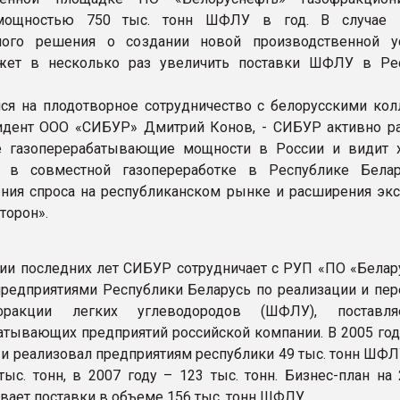
мощностью 750 тыс. тонн ШФЛУ в год. В случае п
ного решения о создании новой производственной у
ет в несколько раз увеличить поставки ШФЛУ в Ре
я на плодотворное сотрудничество с белорусскими колл
идент ООО «СИБУР» Дмитрий Конов, - СИБУР активно р
е газоперерабатывающие мощности в России и видит
у в совместной газопереработке в Республике Бела
ния спроса на республиканском рынке и расширения экс
торон».
ии последних лет СИБУР сотрудничает с РУП «ПО «Белар
редприятиями Республики Беларусь по реализации и пер
ракции легких углеводородов (ШФЛУ), поставл
атывающих предприятий российской компании. В 2005 го
 и реализовал предприятиям республики 49 тыс. тонн ШФЛ
 тыс. тонн, в 2007 году – 123 тыс. тонн. Бизнес-план на
вает поставки в объеме 156 тыс. тонн ШФЛУ.