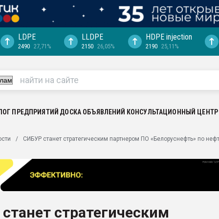
LDPE
LLDPE
HDPE injection
2490
27,71%
2150
26,05%
2190
25,11%
ериала
машины:
, с.-в.
ция выходит на
отке
ЛОГ ПРЕДПРИЯТИЙ
ДОСКА ОБЪЯВЛЕНИЙ
КОНСУЛЬТАЦИОННЫЙ ЦЕНТР
ь" довольна
ости
СИБУР станет стратегическим партнером ПО «Белоруснефть» по нефт
ьном рынке
ва ПЭТ
пуансона для
я
 станет стратегическим
зиция
ластика