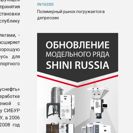
09/10/2025
ринятия
Полимерный рынок погружается в
становки
депрессию
спублику
егами, -
асширяет
 хорошую
русь для
портного
уснефть»
еработке
яемой с
ду СИБУР
У, в 2006
 2008 год