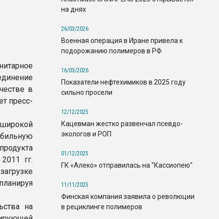
на днях
26/03/2026
Военная операция в Иране привела к
подорожанию полимеров в РФ
итарное
16/03/2026
инение
Показатели нефтехимиков в 2025 году
честве в
сильно просели
ет пресс-
12/12/2025
Кацевман жестко развенчал псевдо-
и широкой
экологов и РОП
абильную
продукта
01/12/2025
2011 гг.
ГК «Алеко» отправилась на "Кассиопею"
загрузке
планируя
11/11/2025
Финская компания заявила о революции
ьства на
в рециклинге полимеров
ирующей