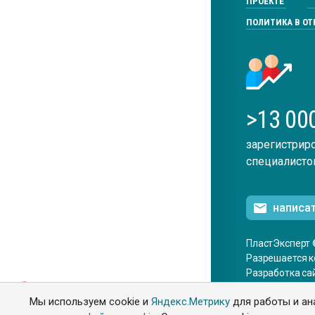
ПРОЕКТЕ
ПОЛИТИКА В О
>13 00
зарегистрир
специалисто
написа
ПластЭксперт 
Разрешается к
Разработка са
ENG
Мы используем cookie и
Яндекс.Метрику
для работы и ан