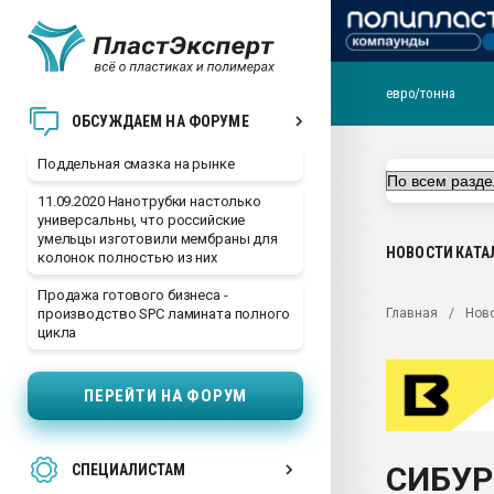
евро/тонна
Помощь в подборе мат
ОБСУЖДАЕМ НА ФОРУМЕ
Вакуум-формовочные 
Поддельная смазка на рынке
ближайшее подмосковье
Подмосковье, Москва
11.09.2020 Нанотрубки настолько
универсальны, что российские
28.07.2026 Автоматиза
умельцы изготовили мембраны для
первый план в перераб
НОВОСТИ
КАТА
колонок полностью из них
пластмасс
Продажа готового бизнеса -
28.07.2026 "Техноникол
Главная
Нов
производство SPC ламината полного
ситуацией на строител
цикла
Всё, что касается выду
бутылок
ПЕРЕЙТИ НА ФОРУМ
Материал поверхности 
вакуумного формовани
СИБУР
СПЕЦИАЛИСТАМ
Продам отходы Компо
поликарбоната и АБС-п