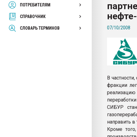
партне
ПОТРЕБИТЕЛЯМ
Armaloy PC/ABS-1IM че
нефте-
СПРАВОЧНИК
ПЕРЕЙТИ НА 
07/10/2008
СЛОВАРЬ ТЕРМИНОВ
В частности
фракции лег
реализацию 
переработк
СИБУР стан
газоперера
направить в
Кроме того,
производст