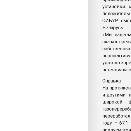
установки 
положитель
СИБУР смож
Беларусь.
«Мы надеемс
сказал през
собственны
перспектив
удовлетворе
потенциала с
Cправка
На протяжен
и другими п
широкой ф
газоперераб
переработал
году – 67,1
предусматри