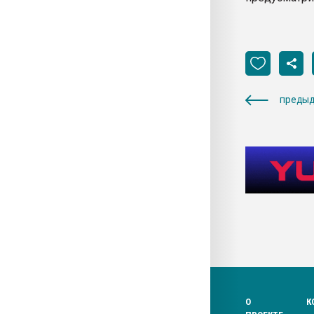
предыд
О
К