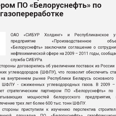
ром ПО «Белоруснефть» по
рный цвет
газопереработке
ФОРУМ
ОАО «СИБУР Холдинг» и Республиканское ун
предприятие «Производственное объед
«Белоруснефть» заключили соглашение о сотрудни
нефтехимической сфере на 2009 – 2011 годы, сообща
служба СИБУРа.
, стороны договорились об увеличении поставок из Росси
ких углеводородов (ШФЛУ), что позволит обеспечить ст
на внутреннем рынке Республики Беларусь основного 
и ШФЛУ - сжиженных углеводородных газов. В 2009 – 
ет стратегическим партнером ПО «Белоруснефть» по 
батывающих мощностей белорусского предприятия, 
 течение трех лет более 600 тыс. тонн ШФЛУ.
 стороны приступили к изучению перспектив строител
венной площадке ПО «Белоруснефть» газофракцион