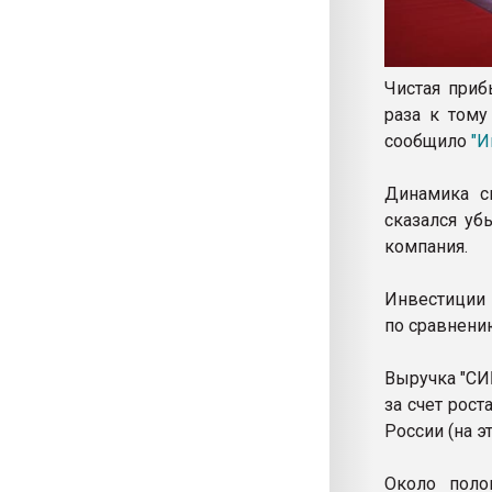
Чистая приб
раза к тому
сообщило
"И
Динамика с
сказался уб
компания.
Инвестиции 
по сравнени
Выручка "СИБ
за счет рос
России (на э
Около поло