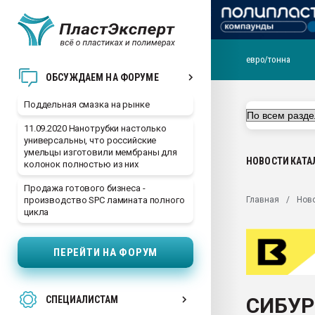
евро/тонна
Помощь в подборе мат
ОБСУЖДАЕМ НА ФОРУМЕ
Вакуум-формовочные 
Поддельная смазка на рынке
ближайшее подмосковье
Подмосковье, Москва
11.09.2020 Нанотрубки настолько
универсальны, что российские
28.07.2026 Автоматиза
умельцы изготовили мембраны для
первый план в перераб
НОВОСТИ
КАТА
колонок полностью из них
пластмасс
Продажа готового бизнеса -
28.07.2026 "Техноникол
Главная
Нов
производство SPC ламината полного
ситуацией на строител
цикла
Всё, что касается выду
бутылок
ПЕРЕЙТИ НА ФОРУМ
Материал поверхности 
вакуумного формовани
СИБУР 
СПЕЦИАЛИСТАМ
Продам отходы Компо
поликарбоната и АБС-п