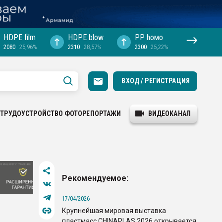
HDPE film
HDPE blow
PP hомо
2080
25,96%
2310
28,57%
2300
25,22%
ВХОД / РЕГИСТРАЦИЯ
ТРУДОУСТРОЙСТВО
ФОТОРЕПОРТАЖИ
ВИДЕОКАНАЛ
Рекомендуемое:
17/04/2026
Крупнейшая мировая выставка
пластмасс CHINAPLAS 2026 открывается