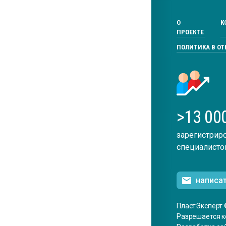
О
К
ПРОЕКТЕ
ПОЛИТИКА В О
>13 00
зарегистрир
специалисто
написа
ПластЭксперт 
Разрешается к