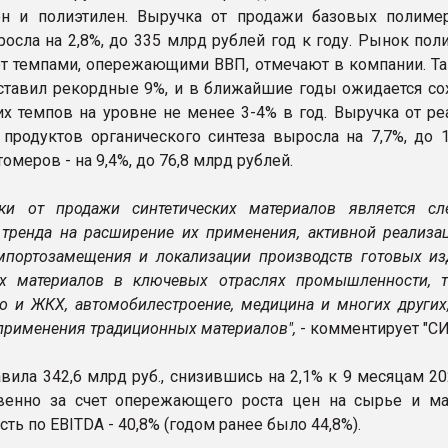
ен и полиэтилен. Выручка от продажи базовых полиме
осла на 2,8%, до 335 млрд рублей год к году. Рынок пол
ет темпами, опережающими ВВП, отмечают в компании. Так
оставил рекордные 9%, и в ближайшие годы ожидается со
 темпов на уровне не менее 3-4% в год. Выручка от ре
 продуктов органического синтеза выросла на 7,7%, до 
томеров - на 9,4%, до 76,8 млрд рублей.
ки от продажи синтетических материалов является сл
 тренда на расширение их применения, активной реализа
портозамещения и локализации производств готовых из
их материалов в ключевых отраслях промышленности, т
во и ЖКХ, автомобилестроение, медицина и многих других
 применения традиционных материалов",
- комментирует "СИ
вила 342,6 млрд руб., снизившись на 2,1% к 9 месяцам 20
венно за счет опережающего роста цен на сырье и ма
ть по EBITDA - 40,8% (годом ранее было 44,8%).