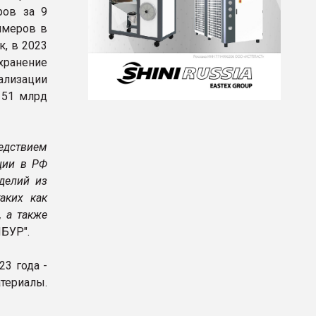
ров за 9
имеров в
, в 2023
хранение
ализации
151 млрд
едствием
ции в РФ
делий из
аких как
, а также
БУР".
23 года -
териалы.