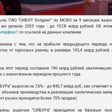
ыль ПАО "СИБУР Холдинг" по МСФО за 9 месяцев вырос
 же уровню 2023 года - до 157,8 млрд рублей. Об этом
нтерфакс"
со ссылкой на данные компании.
вязана с тем, что на прибыли предыдущего периода н
ыток от курсовых разниц в размере 105,4 млрд рублей, 
за этот период составили 190 млрд рублей, увеличившис
ю с аналогичным периодом прошлого года.
УРа" выросла на 7,6% - до 840,7 млрд руб., как отмечает 
та объемов производства и реализации синтетических мат
тот рынок приходится более 75% продаж).
вины выручки "СИБУРа" приходится на базовые пол