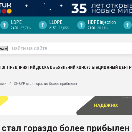
LDPE
LLDPE
HDPE injection
2490
27,71%
2150
26,05%
2190
25,11%
ериала
машины:
, с.-в.
ция выходит на
отке
ЛОГ ПРЕДПРИЯТИЙ
ДОСКА ОБЪЯВЛЕНИЙ
КОНСУЛЬТАЦИОННЫЙ ЦЕНТР
ь" довольна
ости
СИБУР стал гораздо более прибылен
ьном рынке
ва ПЭТ
пуансона для
я
стал гораздо более прибылен
зиция
ластика