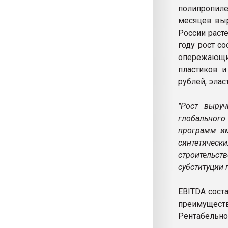
полипропил
месяцев выр
России раст
году рост с
опережающих
пластиков и
рублей, элас
"Рост выруч
глобального
программ им
синтетическ
строительст
субституции
EBITDA соста
преимущест
Рентабельнос