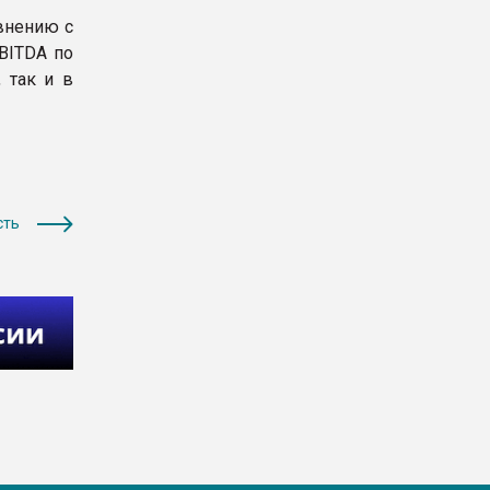
авнению с
EBITDA по
 так и в
сть