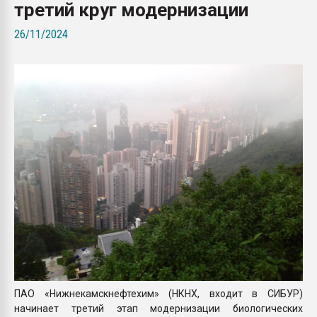
третий круг модернизации
пластмасс
26/11/2024
28.07.2026 "Техноникол
ситуацией на строител
ПЕРЕЙТИ НА 
ПАО «Нижнекамскнефтехим» (НКНХ, входит в СИБУР)
начинает третий этап модернизации биологических