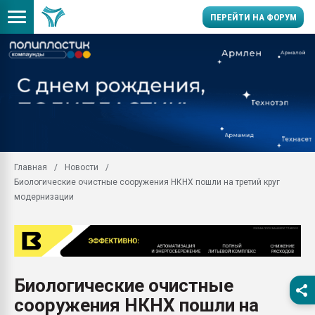
ПЕРЕЙТИ НА ФОРУМ
11.09.2020 Нанотрубки
универсальны, что рос
умельцы изготовили м
колонок полностью из 
Продажа готового бизн
производство SPC лам
цикла
Главная
Новости
Биологические очистные сооружения НКНХ пошли на третий круг
29.07.2026 ФРП помог 
заводу пластмасс" зах
модернизации
ППЭ
Помощь в подборе мат
Вакуум-формовочные 
ближайшее подмосковье
Подмосковье, Москва
Биологические очистные
сооружения НКНХ пошли на
28.07.2026 Автоматиза
первый план в перераб