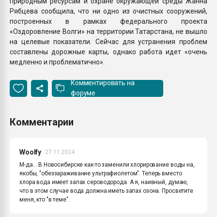
природным ресурсам и охране окружающей среды Жанна
Рябцева сообщила, что ни одно из очистных сооружений,
построенных в рамках федерального проекта
«Оздоровление Волги» на территории Татарстана, не вышло
на целевые показатели. Сейчас для устранения проблем
составлены дорожные карты, однако работа идет «очень
медленно и проблематично».
Комментировать на
форуме
Комментарии
Woolfy
27.11.2024
М-да... В Новосибирске как-то заменили хлорирование воды на,
якобы, "обеззараживание ультрафиолетом". Теперь вместо
хлора вода имеет запах сероводорода. А я, наивный, думаю,
что в этом случае вода должна иметь запах озона. Просветите
меня, кто "в теме".