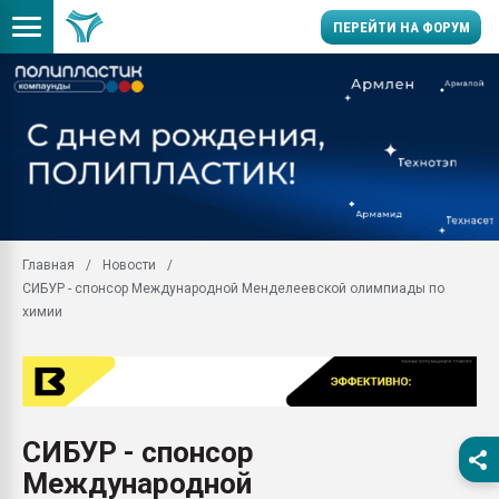
ПЕРЕЙТИ НА ФОРУМ
Продажа готового бизн
производство SPC лам
цикла
29.07.2026 ФРП помог 
заводу пластмасс" зах
ППЭ
Главная
Новости
Помощь в подборе мат
СИБУР - спонсор Международной Менделеевской олимпиады по
Вакуум-формовочные 
химии
ближайшее подмосковье
Подмосковье, Москва
28.07.2026 Автоматиза
первый план в перераб
пластмасс
СИБУР - спонсор
28.07.2026 "Техноникол
Международной
ситуацией на строител