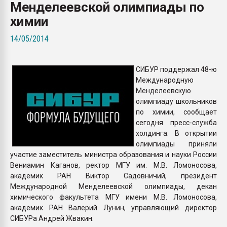
Менделеевской олимпиады по
Всё, что касается выду
бутылок
химии
14/05/2014
ПЕРЕЙТИ НА 
СИБУР поддержал 48-ю
Международную
Менделеевскую
олимпиаду школьников
по химии, сообщает
сегодня пресс-служба
холдинга. В открытии
олимпиады приняли
участие заместитель министра образования и науки России
Вениамин Каганов, ректор МГУ им. М.В. Ломоносова,
академик РАН Виктор Садовничий, президент
Международной Менделеевской олимпиады, декан
химического факультета МГУ имени М.В. Ломоносова,
академик РАН Валерий Лунин, управляющий директор
СИБУРа Андрей Жвакин.