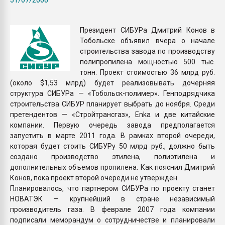
Всё, что касается выду
бутылок
Президент СИБУРа Дмитрий Конов в
Тобольске объявил вчера о начале
ПЕРЕЙТИ НА 
строительства завода по производству
полипропилена мощностью 500 тыс.
тонн. Проект стоимостью 36 млрд руб.
(около $1,53 млрд) будет реализовывать дочерняя
структура СИБУРа — «Тобольск-полимер». Генподрядчика
строительства СИБУР планирует выбрать до ноября. Среди
претендентов — «Стройтрансгаз», Enka и две китайские
компании. Первую очередь завода предполагается
запустить в марте 2011 года. В рамках второй очереди,
которая будет стоить СИБУРу 50 млрд руб., должно быть
создано производство этилена, полиэтилена и
дополнительных объемов пропилена. Как пояснил Дмитрий
Конов, пока проект второй очереди не утвержден.
Планировалось, что партнером СИБУРа по проекту станет
НОВАТЭК — крупнейший в стране независимый
производитель газа. В феврале 2007 года компании
подписали меморандум о сотрудничестве и планировали