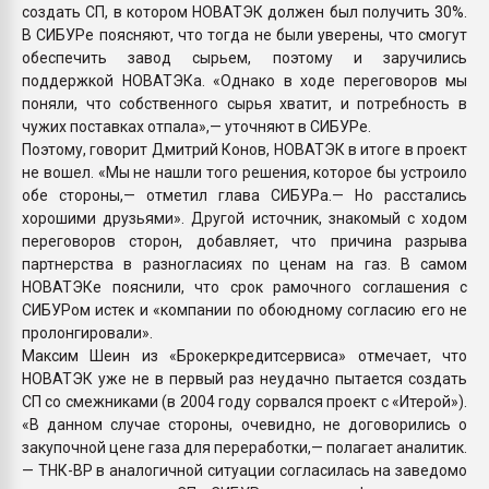
создать СП, в котором НОВАТЭК должен был получить 30%.
В СИБУРе поясняют, что тогда не были уверены, что смогут
обеспечить завод сырьем, поэтому и заручились
поддержкой НОВАТЭКа. «Однако в ходе переговоров мы
поняли, что собственного сырья хватит, и потребность в
чужих поставках отпала»,— уточняют в СИБУРе.
Поэтому, говорит Дмитрий Конов, НОВАТЭК в итоге в проект
не вошел. «Мы не нашли того решения, которое бы устроило
обе стороны,— отметил глава СИБУРа.— Но расстались
хорошими друзьями». Другой источник, знакомый с ходом
переговоров сторон, добавляет, что причина разрыва
партнерства в разногласиях по ценам на газ. В самом
НОВАТЭКе пояснили, что срок рамочного соглашения с
СИБУРом истек и «компании по обоюдному согласию его не
пролонгировали».
Максим Шеин из «Брокеркредитсервиса» отмечает, что
НОВАТЭК уже не в первый раз неудачно пытается создать
СП со смежниками (в 2004 году сорвался проект с «Итерой»).
«В данном случае стороны, очевидно, не договорились о
закупочной цене газа для переработки,— полагает аналитик.
— ТНК-ВР в аналогичной ситуации согласилась на заведомо