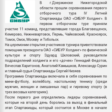
В г.Дзержинске Нижегородской
26.07.2022 "Сибирский т
области прошли соревнования первого
намного дороже
отборочного тура IV Летней
Спартакиады ОАО «СИБУР Холдинг». В
ПЕРЕЙТИ НА 
первом отборочном туре приняли
участие 11 команд, представлявшие города Благовещенск,
Кемерово, Нижневартовск, Пермь, Чайковский, Красноярск,
Томск, Омск, Москву и Тобольск.
На церемонии открытия участников турнира приветствовали
помощник президента ОАО «СИБУР Холдинг» по физической
культуре и спорту Эдуард Шкловский, руководители
подразделений холдинга и его «дочек» Геннадий Федотов,
Вячеслав Харитонов, Анатолий Камышков, Александр Сурин
и главный судья Спартакиады Сергий Низяев.
Программа Спартакиады включала в себя соревнования по
мини-футболу, волейболу, настольному теннису (среди
мужчин, женщин и смешанных пар) и гиревому спорту (в
трех весовых категориях).
После первого дня определились лидеры соревнований,
которые на второй день боролись за выход в финальный
этап Спартакиады, который состоится в Москве в начале