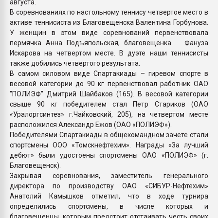
августа.
В соревнованиях по настольному теннису четвертое место в
активе теннисиста из Благовещенска Валентина Горбунова.
У женщин в этом виде соревнований первенствовала
пермячка Анна Подъяпольская, благовещенка Фануза
Искарова на четвертом месте. В дуэте наши теннисисты
также добились четвертого результата.
В самом силовом виде Спартакиады – гиревом спорте в
весовой категории до 90 кг первенствовал работник ОАО
"ПОЛИЭФ" Дмитрий Шайбаков (165). В весовой категории
свыше 90 кг победителем стал Петр Стариков (ОАО
«Уралоргсинтез» г.Чайковский, 205), на четвертом месте
расположился Александр Ежов (ОАО «ПОЛИЭФ»).
Победителями Спартакиады в общекомандном зачете стали
спортсмены ООО «Томскнефтехим». Награды «За лучший
дебют» были удостоены спортсмены ОАО «ПОЛИЭФ» (г.
Благовещенск).
Закрывая соревнования, заместитель генерального
директора по производству ОАО «СИБУР-Нефтехим»
Анатолий Камышков отметил, что в ходе турнира
определились спортсмены, в числе которых и
благовещенцы, которым предстоит отстаивать честь своих