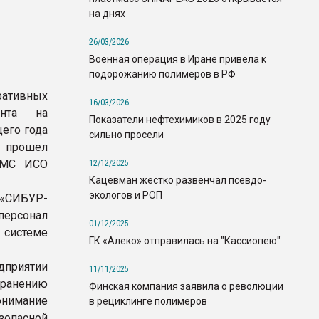
на днях
26/03/2026
Военная операция в Иране привела к
подорожанию полимеров в РФ
ративных
16/03/2026
ента на
Показатели нефтехимиков в 2025 году
его года
сильно просели
" прошел
м МС ИСО
12/12/2025
Кацевман жестко развенчал псевдо-
экологов и РОП
«СИБУР-
ерсонал
01/12/2025
 системе
ГК «Алеко» отправилась на "Кассиопею"
приятии
11/11/2025
ранению
Финская компания заявила о революции
онимание
в рециклинге полимеров
зопасной