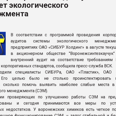
ет экологического
ва ПЭТ
жмента
ФОРУМ
В соответствии с программой проведения корпо
аудитов системы экологического менеджм
предприятиях ОАО «СИБУР Холдинг» в августе текущ
в акционерном обществе "Воронежсинтезкаучук
внутренний аудит на соответствие требования
и корпоративных стандартов, сообщила пресс-служба ВСК.
водили специалисты СИБУРа, ОАО «Пластик», ОАО 
 Его целью было не столько проинспектировать п
я, сколько помочь выявить наиболее слабые места в
ого менеджмента (СЭМ).
ии проверяющих по улучшению работы СЭМ на пред
ированы и сегодня принимаются все меры по уст
х недостатков. У воронежских химиков есть четкое п
спешное функционирование СЭМ, – залог стабильной и бе