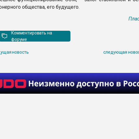
онерного общества, его будущего.
Плас
Комментировать на
форуме
ущая новость
следующая ново