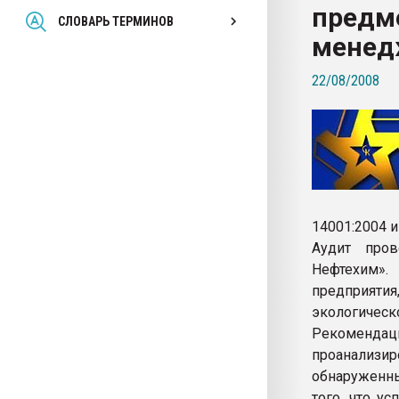
предм
Всё, что касается выду
СЛОВАРЬ ТЕРМИНОВ
бутылок
менед
22/08/2008
ПЕРЕЙТИ НА 
14001:2004 
Аудит про
Нефтехим».
предприяти
экологическ
Рекомендац
проанализ
обнаруженны
того, что у