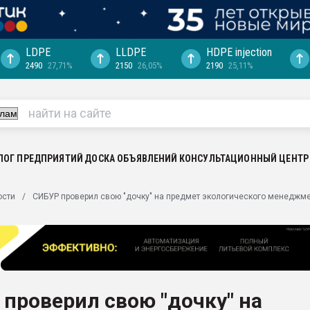
LDPE
LLDPE
HDPE injection
2490
27,71%
2150
26,05%
2190
25,11%
еса -
ината полного
"Ижевскому
ватить рынок
ЛОГ ПРЕДПРИЯТИЙ
ДОСКА ОБЪЯВЛЕНИЙ
КОНСУЛЬТАЦИОННЫЙ ЦЕНТР
ериала
машины:
ости
СИБУР проверил свою "дочку" на предмет экологического менеджм
, с.-в.
ция выходит на
отке
ь" довольна
проверил свою "дочку" на
ьном рынке