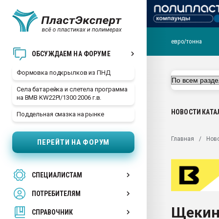
евро/тонна
Продажа готового бизн
ОБСУЖДАЕМ НА ФОРУМЕ
производство SPC лам
цикла
Формовка подкрылков из ПНД
29.07.2026 ФРП помог 
Села батарейка и слетела программа
заводу пластмасс" зах
на BMB KW22PI/1300 2006 г.в.
ППЭ
НОВОСТИ
КАТА
Поддельная смазка на рынке
Помощь в подборе мат
Вакуум-формовочные 
Главная
Нов
ПЕРЕЙТИ НА ФОРУМ
ближайшее подмосковье
Подмосковье, Москва
28.07.2026 Автоматиза
СПЕЦИАЛИСТАМ
первый план в перераб
пластмасс
ПОТРЕБИТЕЛЯМ
28.07.2026 "Техноникол
Щекин
ситуацией на строител
СПРАВОЧНИК