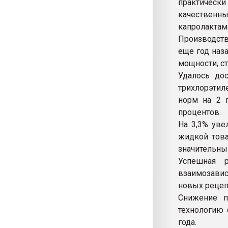
практическ
качествен
капролактам
Производств
еще год наз
мощности, с
Удалось дос
трихлорэтил
норм на 2 п
процентов.
На 3,3% уве
жидкой това
значительный
Успешная 
взаимозави
новых рецеп
Снижение п
технологию 
года.