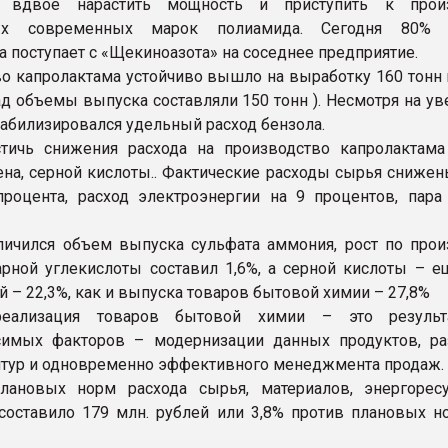
и вдвое нарастить мощность и приступить к произ
ных современных марок полиамида. Сегодня 80% 
а поступает с «Щекиноазота» на соседнее предприятие.
о капролактама устойчиво вышло на выработку 160 тонн в
ад объемы выпуска составляли 150 тонн ). Несмотря на у
табилизировался удельный расход бензола.
тичь снижения расхода на производство капролактама
ена, серной кислоты.. Фактические расходы сырья снижен
роцента, расход электроэнергии на 9 процентов, пара
личился объем выпуска сульфата аммония, рост по прои
рной углекислоты составил 1,6%, а серной кислоты – е
 – 22,3%, как и выпуска товаров бытовой химии – 27,8%
реализация товаров бытовой химии – это результ
симых факторов – модернизации данных продуктов, ра
тур и одновременно эффективного менеджмента продаж.
лановых норм расхода сырья, материалов, энергорес
составило 179 млн. рублей или 3,8% против плановых н