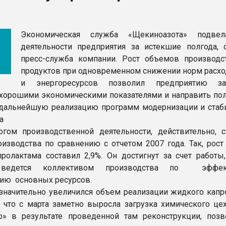
ва ПЭТ
Экономическая служба «Щекиноазота» подвел
ФОРУМ
деятельности предприятия за истекшие полгода, 
пресс-служба компании. Рост объемов производс
продуктов при одновременном снижении норм расхо
и энергоресурсов позволил предприятию за
 хорошими экономическими показателями и направить по
дальнейшую реализацию программ модернизации и стаб
а
гом производственной деятельности, действительно, с
изводства по сравнению с отчетом 2007 года. Так, рост
ролактама составил 2,9%. Он достигнут за счет работы,
 ведется коллективом производства по эффек
ию основных ресурсов.
 значительно увеличился объем реализации жидкого капр
о, что с марта заметно выросла загрузка химического це
о» в результате проведенной там реконструкции, поз