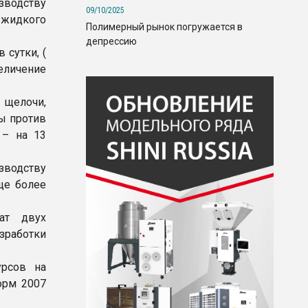
водству
09/10/2025
жидкого
Полимерный рынок погружается в
депрессию
 сутки, (
величение
 щелочи,
ы против
 – на 13
зводству
ще более
ат двух
зработки
урсов на
орм 2007