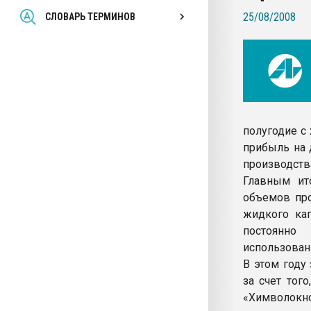
Всё, что касается выду
25/08/2008
СЛОВАРЬ ТЕРМИНОВ
бутылок
ПЕРЕЙТИ НА 
полугодие с
прибыль на 
производств
Главным ито
объемов про
жидкого кап
постоянно
использован
В этом году
за счет тог
«Химволокн