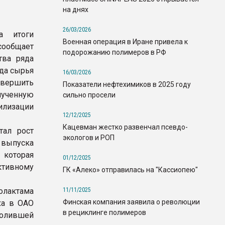
на днях
26/03/2026
а итоги
Военная операция в Иране привела к
сообщает
подорожанию полимеров в РФ
тва ряда
да сырья
16/03/2026
вершить
Показатели нефтехимиков в 2025 году
лученную
сильно просели
илизации
12/12/2025
Кацевман жестко развенчал псевдо-
тал рост
экологов и РОП
 выпуска
 которая
01/12/2025
тивному
ГК «Алеко» отправилась на "Кассиопею"
11/11/2025
олактама
Финская компания заявила о революции
ха в ОАО
в рециклинге полимеров
волившей