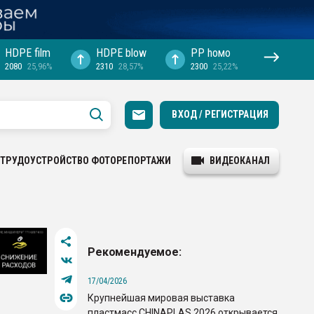
HDPE film
HDPE blow
PP hомо
2080
25,96%
2310
28,57%
2300
25,22%
ВХОД / РЕГИСТРАЦИЯ
ТРУДОУСТРОЙСТВО
ФОТОРЕПОРТАЖИ
ВИДЕОКАНАЛ
Рекомендуемое:
17/04/2026
Крупнейшая мировая выставка
пластмасс CHINAPLAS 2026 открывается