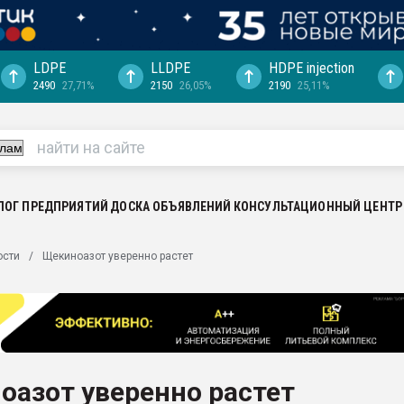
LDPE
LLDPE
HDPE injection
2490
27,71%
2150
26,05%
2190
25,11%
еса -
ината полного
"Ижевскому
ватить рынок
ЛОГ ПРЕДПРИЯТИЙ
ДОСКА ОБЪЯВЛЕНИЙ
КОНСУЛЬТАЦИОННЫЙ ЦЕНТР
ериала
машины:
ости
Щекиноазот уверенно растет
, с.-в.
ция выходит на
отке
ь" довольна
оазот уверенно растет
ьном рынке