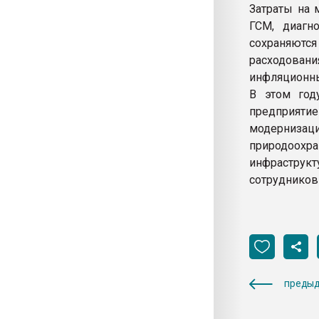
Затраты на 
ГСМ, диагн
сохраняются
расходован
инфляционны
В этом год
предприятие
модернизац
природоохра
инфраструкт
сотрудников 
предыд