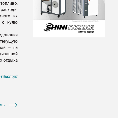
топливо,
 расходы
вного их
и к нулю
удования
 текущую
лей – на
циальной
о отдыха
тЭксперт
сть