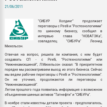
Armaloy PC/ABS-1IM че
21/06/2011
ПЕРЕЙТИ НА 
"СИБУР Холдинг" продолжает
переговоры с Pirelli и "Ростехнологиями"
по шинному бизнесу, сообщил в
интервью глава "НОВАТЭКа",
совладелец "СИБУРа" Леонид
Михельсон.
Отвечая на вопрос, решила ли компания, с кем будет
создавать СП - с Pirelli, "Ростехнологиями" или
"Нижнекамскшиной", Л.Михельсон сказал: "В приоритетном
порядке мы рассматриваем выход из этого бизнеса. Сейчас
мы ведем рабочие переговоры с Pirelli и "Ростехнологиями".
Он не уточнил, продолжаются ли переговоры с
"Нижнекамскшиной".
Летом прошлого года появилась информация о возможном
объединении шинных активов "Татнефти" и "СИБУРа".
В ноябре стали известны детали проекта - предполагалось,