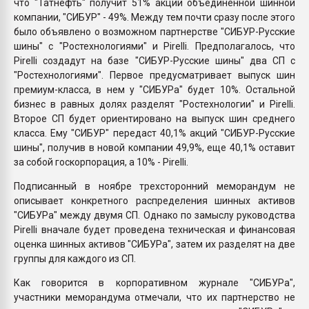
что "Татнефть" получит 51% акций объединенной шинной
компании, "СИБУР" - 49%. Между тем почти сразу после этого
было объявлено о возможном партнерстве "СИБУР-Русские
шины" с "Ростехнологиями" и Pirelli. Предполагалось, что
Pirelli создадут на базе "СИБУР-Русские шины" два СП с
"Ростехнологиями". Первое предусматривает выпуск шин
премиум-класса, в нем у "СИБУРа" будет 10%. Остальной
бизнес в равных долях разделят "Ростехнологии" и Pirelli.
Второе СП будет ориентировано на выпуск шин среднего
класса. Ему "СИБУР" передаст 40,1% акций "СИБУР-Русские
шины", получив в новой компании 49,9%, еще 40,1% оставит
за собой госкорпорация, а 10% - Pirelli.
Подписанный в ноябре трехсторонний меморандум не
описывает конкретного распределения шинных активов
"СИБУРа" между двумя СП. Однако по замыслу руководства
Pirelli вначале будет проведена техническая и финансовая
оценка шинных активов "СИБУРа", затем их разделят на две
группы для каждого из СП.
Как говорится в корпоративном журнале "СИБУРа",
участники меморандума отмечали, что их партнерство не