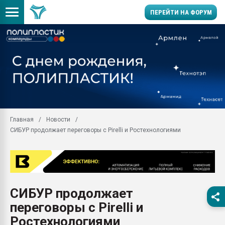
ПЕРЕЙТИ НА ФОРУМ
Помощь в подборе мат
Вакуум-формовочные 
ближайшее подмосковье
Подмосковье, Москва
28.07.2026 Автоматиза
первый план в перераб
Главная
Новости
пластмасс
СИБУР продолжает переговоры с Pirelli и Ростехнологиями
28.07.2026 "Техноникол
ситуацией на строител
Всё, что касается выду
бутылок
СИБУР продолжает
Материал поверхности 
вакуумного формовани
переговоры с Pirelli и
Продам отходы Компо
Ростехнологиями
поликарбоната и АБС-п